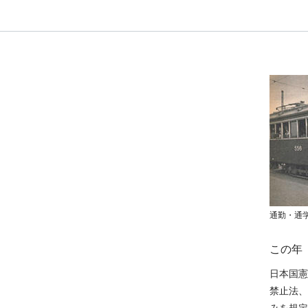
通勤・通
この年
日本国憲
禁止法、
みを規定