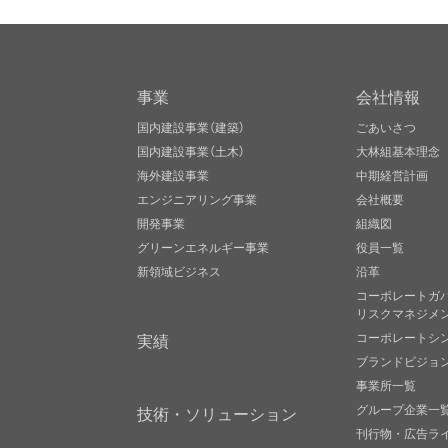
事業
会社情報
国内建設事業（建築）
ごあいさつ
国内建設事業（土木）
大林組基本理念
海外建設事業
中期経営計画
エンジニアリング事業
会社概要
開発事業
組織図
グリーンエネルギー事業
役員一覧
新領域ビジネス
沿革
コーポレートガ
リスクマネジメ
実績
コーポレートシ
ブランドビジョ
事業所一覧
グループ企業一
技術・ソリューション
刊行物・広告ラ