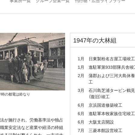
事業所一覧
グループ企業一覧
刊行物・広告ライブラリー
1947年の大林組
1月
日東製粉名古屋工場竣工
1月
進駐軍第933部隊兵舎竣
2月
蒲郡および三河大島休養
工
3月
石川島芝浦タービン鶴見
学時の都電は鈴なり
（復旧）竣工
6月
京浜国道修築竣工
6月
進駐軍本牧家族住宅竣工
法が施行され、労働基準法や独占
6月
大阪支店開設
職業安定法など産業や経済の枠組
7月
三菱本館設営竣工
する法制が整えられた。一方で大