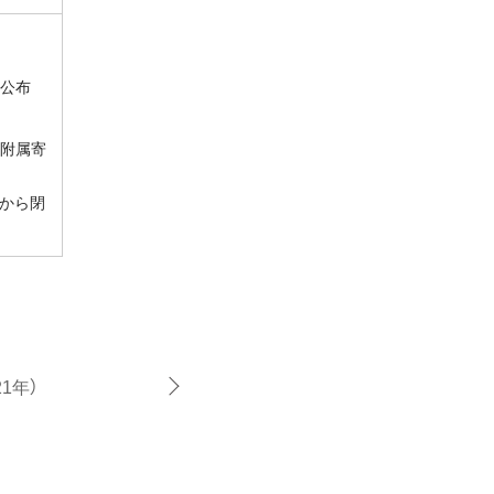
公布
附属寄
から閉
21年）