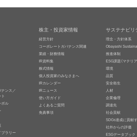
株主・投資家情報
サステナビリ
経営方針
理念・方針体系
コーポレートガバナンス関連
Obayashi Sustainab
業績・財務情報
推進体制
IR資料集
ESG課題（マテリ
株式情報
環境
個人投資家のみなさまへ
品質
IRカレンダー
安全衛生
バナンス／
IRニュース
人材
ント
使い方ガイド
企業倫理
ンボル
よくあるご質問
調達先
ン
免責事項
社会貢献
SDGs達成に貢献
覧
社外からの評価
イブラリー
ESGデータブック