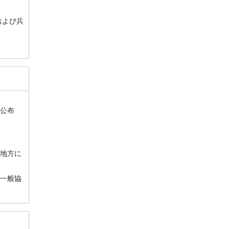
および兵
公布
地方に
一般協