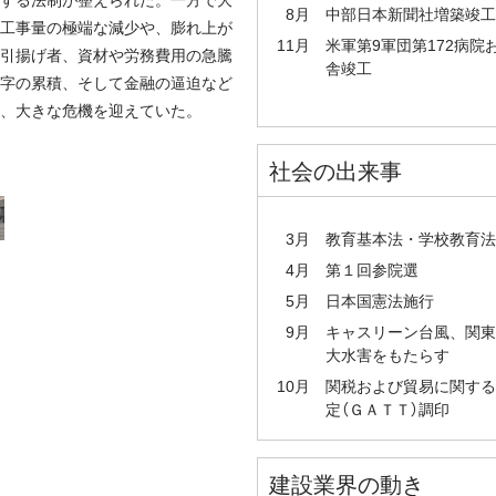
8月
中部日本新聞社増築竣工
工事量の極端な減少や、膨れ上が
11月
米軍第9軍団第172病院
引揚げ者、資材や労務費用の急騰
舎竣工
字の累積、そして金融の逼迫など
、大きな危機を迎えていた。
社会の出来事
3月
教育基本法・学校教育法
4月
第１回参院選
5月
日本国憲法施行
9月
キャスリーン台風、関東
大水害をもたらす
10月
関税および貿易に関する
定（ＧＡＴＴ）調印
建設業界の動き