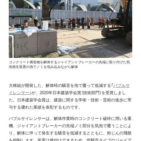
コンクリート構造物を解体するジャイアントブレーカーの先端に取り付けた気
泡発生装置の泡でノミを包み込みながら解体
大林組が開発した、解体時の騒音を泡で覆って低減する「
バブルサ
イレンサー
」が、2020年日本建築学会賞（技術部門）を受賞しまし
た。日本建築学会賞は、建築に関する学術・技術・芸術の進歩に寄
与する優れた業績を表彰するものです。
バブルサイレンサーは、解体作業時のコンクリート破砕に用いる重
機、ジャイアントブレーカーの先端ノミ部分を気泡で覆うことによ
り、解体に伴って発生する騒音を低減するとともに、粉じんの飛散
を抑制します。装置は後付けできるため、低騒音タイプのジャイア