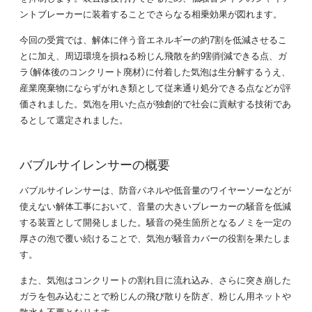
ントブレーカーに装着することでさらなる相乗効果が図れます。
今回の受賞では、解体に伴う音エネルギーの約7割を低減させるこ
とに加え、周辺環境を損ねる粉じん飛散を約9割削減できる点、ガ
ラ（解体後のコンクリート廃材）に付着した気泡は生分解するうえ、
産業廃棄物にならずがれき類として従来通り処分できる点などが評
価されました。気泡を用いた点が独創的で社会に貢献する技術であ
るとして選定されました。
バブルサイレンサーの概要
バブルサイレンサーは、防音パネルや低音量のワイヤーソーなどが
使えない解体工事において、⾳量の⼤きいブレーカーの騒⾳を低減
する装置として開発しました。騒音の発生箇所となるノミを一定の
厚さの泡で覆い続けることで、気泡が騒音カバーの役割を果たしま
す。
また、気泡はコンクリートの割れ目に流れ込み、さらに突き崩した
ガラを包み込むことで粉じんの飛び散りを防ぎ、粉じん用ネットや
散水も不要となります。