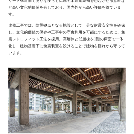
リート構造物でありながらも伝統的木造建築物を想起させる意匠な
ど高い文化的価値を有しており、国内外から高い評価を得ていま
す。
改修工事では、防災拠点となる施設として十分な耐震安全性を確保
し、文化的価値の保存や工事中の庁舎利用を可能にするために、免
震レトロフィット工法を採用。高層棟と低層棟を1階の床面で一体
化し、建物基礎下に免震装置を設けることで建物を揺れから守って
います。