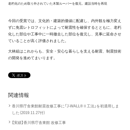
老朽化のため取り外されていた木製ルーバーを復元。建設当時を再現
今回の受賞では、文化的・建築的価値に配慮し、内外観を極力変え
ずに免震レトロフィットによって耐震性を確保するとともに、老朽
化した部位や工事中に一時撤去した部位を復元し、見事に延命させ
ていることが高く評価されました。
大林組はこれからも、安全・安心な暮らしを支える耐震、制震技術
の開発を進めてまいります。
関連情報
香川県庁舎東館耐震改修工事に「J-WALL®Ⅱ工法」を初適用しま
した（2019.11.27付）
【実績】香川県庁舎東館 改修工事