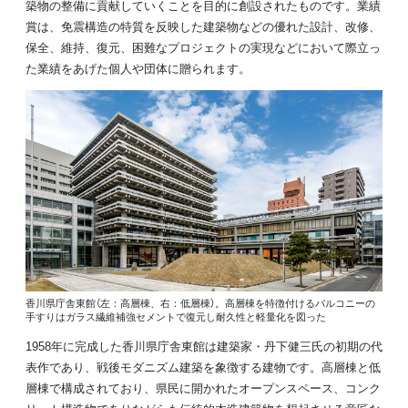
築物の整備に貢献していくことを目的に創設されたものです。業績
賞は、免震構造の特質を反映した建築物などの優れた設計、改修、
保全、維持、復元、困難なプロジェクトの実現などにおいて際立っ
た業績をあげた個人や団体に贈られます。
香川県庁舎東館（左：高層棟、右：低層棟）。高層棟を特徴付けるバルコニーの
手すりはガラス繊維補強セメントで復元し耐久性と軽量化を図った
1958年に完成した香川県庁舎東館は建築家・丹下健三氏の初期の代
表作であり、戦後モダニズム建築を象徴する建物です。高層棟と低
層棟で構成されており、県民に開かれたオープンスペース、コンク