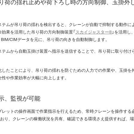
り荷の揺れ止めや荷下ろし時の方向制御、玉掛外
ステムが吊り荷の揺れを検出すると、クレーンが自動で抑制する動作に
ロ効果を活用した吊り荷の方向制御装置「
スカイジャスター®
」を活用し
、BIM/CIMデータを元に、吊り荷の向きを自動制御します。
ステムから自動玉掛け装置へ指示を送信することで、吊り荷に取り付け
。
化したことにより、吊り荷の揺れを防ぐための人力での作業や、玉掛を
全性や作業効率が大幅に向上します。
示、監視が可能
ブレットの操作画面で作業指示を行えるため、常時クレーンを操作する
ており、クレーンの稼働状況を共有、確認できる環境さえ提供すれば、