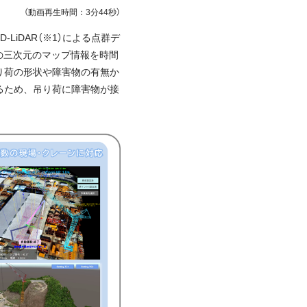
（動画再生時間：3分44秒）
iDAR（※1）による点群デ
況の三次元のマップ情報を時間
り荷の形状や障害物の有無か
るため、吊り荷に障害物が接