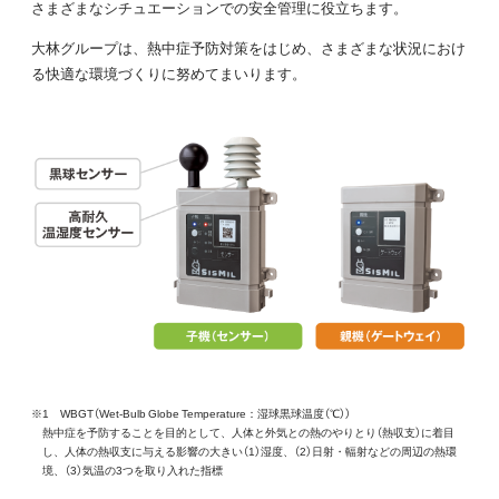
さまざまなシチュエーションでの安全管理に役立ちます。
大林グループは、熱中症予防対策をはじめ、さまざまな状況におけ
る快適な環境づくりに努めてまいります。
※1 WBGT（Wet-Bulb Globe Temperature：湿球黒球温度（℃））
熱中症を予防することを目的として、人体と外気との熱のやりとり（熱収支）に着目
し、人体の熱収支に与える影響の大きい（1）湿度、（2）日射・輻射などの周辺の熱環
境、（3）気温の3つを取り入れた指標