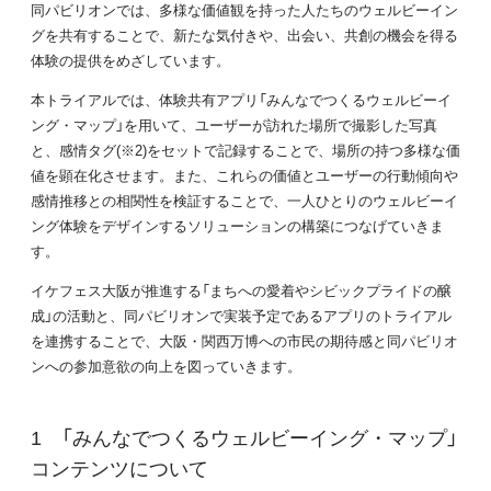
同パビリオンでは、多様な価値観を持った人たちのウェルビーイン
グを共有することで、新たな気付きや、出会い、共創の機会を得る
体験の提供をめざしています。
本トライアルでは、体験共有アプリ「みんなでつくるウェルビーイ
ング・マップ」を用いて、ユーザーが訪れた場所で撮影した写真
と、感情タグ(※2)をセットで記録することで、場所の持つ多様な価
値を顕在化させます。また、これらの価値とユーザーの行動傾向や
感情推移との相関性を検証することで、一人ひとりのウェルビーイ
ング体験をデザインするソリューションの構築につなげていきま
す。
イケフェス大阪が推進する「まちへの愛着やシビックプライドの醸
成」の活動と、同パビリオンで実装予定であるアプリのトライアル
を連携することで、大阪・関西万博への市民の期待感と同パビリオ
ンへの参加意欲の向上を図っていきます。
「みんなでつくるウェルビーイング・マップ」
コンテンツについて