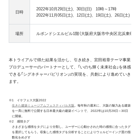
2022年10月29日(土)、30日(日) 10時～17時
日時
2022年11月05日(土)、12日(土)、19日(土)、26日(土) 1
場所
ルポンドシエルビル1階（大阪府大阪市中央区北浜東6-9）
本トライアルで得た結果を活かし、引き続き、宮田裕章テーマ事業
プロデューサーのパートナーとして、「いのち輝く未来社会」を体感
できる「シグネチャーパビリオン」の実現を、共創により進めていき
ます。
※1 イケフェス大阪2022
生きた建築ミュージアムフェスティバル大阪
。毎年秋の週末に、大阪の魅力ある建築
を一斉に無料で公開する日本最大級の建築イベントで、 2022年は10月29日～30日
に開催。
※2 感情タグ
さまざまな感情をタグにより分類し、ユーザーに心動かされた時の感情に合ったタグ
を選択してもらう。収集した感情タグを分析することによりウェルビーイング度の指
数化をめざす