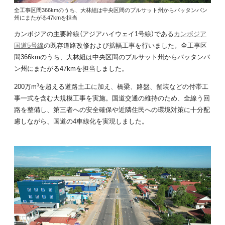
全工事区間366kmのうち、大林組は中央区間のプルサット州からバッタンバン
州にまたがる47kmを担当
カンボジアの主要幹線（アジアハイウェイ1号線）である
カンボジア
国道5号線
の既存道路改修および拡幅工事を行いました。全工事区
間366kmのうち、大林組は中央区間のプルサット州からバッタンバ
ン州にまたがる47kmを担当しました。
200万m
を超える道路土工に加え、橋梁、路盤、舗装などの付帯工
3
事一式を含む大規模工事を実施。国道交通の維持のため、全線う回
路を整備し、第三者への安全確保や近隣住民への環境対策に十分配
慮しながら、国道の4車線化を実現しました。