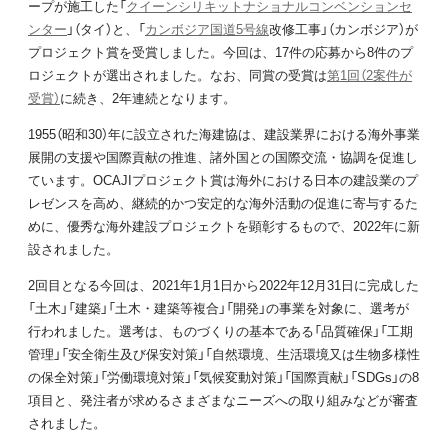
ープが施工した「
クイーンシリキットナショナルコンベンションセ
ンター
」（タイ）と、「
カンボジア国道5号線
改修工事」（カンボジア）が
プロジェクト賞を受賞しました。今回は、17件の応募から8件のプ
ロジェクトが選出されました。なお、同賞の受賞は
第1回（2案件が
受賞）
に続き、2年連続となります。
1955（昭和30）年に設立された海建協は、建設業界における海外事業
展開の支援や国際貢献の推進、諸外国との国際交流・協調を促進し
ています。OCAJIプロジェクト賞は海外における日本の建設業のプ
レゼンスを高め、継続的かつ安定的な海外活動の促進に寄与するた
めに、優秀な海外建設プロジェクトを顕彰するもので、2022年に新
設されました。
2回目となる今回は、2021年1月1日から2022年12月31日に完成した
「土木」「建築」「土木・建築等複合」「開発」の事業を対象に、選考が
行われました。選考は、ものづくりの基本である「品質確保」「工期
管理」「安全衛生及び保安対策」「自然環境、生活環境又は生物多様性
の保全対策」「労働環境対策」「気候変動対策」「国際貢献」「SDGs」の8
項目と、発注者が求めるさまざまなニーズへの取り組みなどが審査
されました。