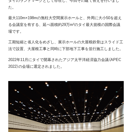
タイのランドマークとして存在し、今回その建て替えを行いまし
た。
最大110m×198mの無柱大空間展示ホールと、外周に大小50を超え
る会議室を有する、延べ面積約29万m²のタイ最大規模の国際会議
場です。
工期短縮と省人化をめざし、展示ホールの大屋根鉄骨はスライド工
法で設置、大屋根工事と同時に下部地下工事を並行施工しました。
2022年11月にタイで開幕されたアジア太平洋経済協力会議（APEC
2022）の会場に選定されました。