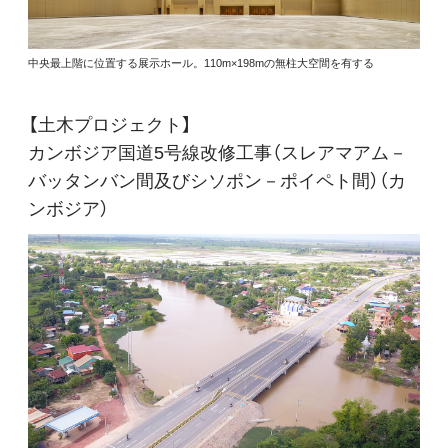
中央最上階に位置する展示ホール。110m×198mの無柱大空間を有する
【土木プロジェクト】
カンボジア国道5号線改修工事（スレアマアム－
バッタンバン間及びシソポン－ポイペト間）（カ
ンボジア）