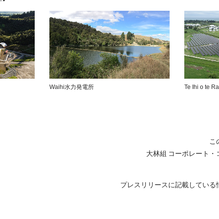
Waihi水力発電所
Te Ihi o 
こ
大林組 コーポレート・
プレスリリースに記載している