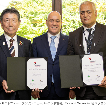
トファー・ラクソン ニュージーランド首相、Eastland Generation社 マタヌク・マフ