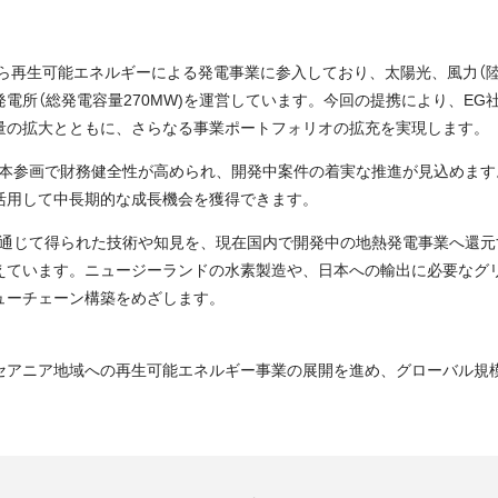
から再生可能エネルギーによる発電事業に参入しており、太陽光、風力（
電所（総発電容量270MW)を運営しています。今回の提携により、EG
量の拡大とともに、さらなる事業ポートフォリオの拡充を実現します。
資本参画で財務健全性が高められ、開発中案件の着実な推進が見込めます
活用して中長期的な成長機会を獲得できます。
を通じて得られた技術や知見を、現在国内で開発中の地熱発電事業へ還元
えています。ニュージーランドの水素製造や、日本への輸出に必要なグ
ューチェーン構築をめざします。
セアニア地域への再生可能エネルギー事業の展開を進め、グローバル規
。