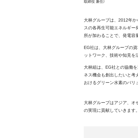
取締役 兼任）
大林グループは、2012年
スの各再生可能エネルギー発
所が加わることで、発電容
EG社は、大林グループの
ットワーク、技術や知見を
大林組は、EG社との協働
ネス機会も創出したいと考
おけるグリーン水素のバリ
大林グループはアジア、オ
の実現に貢献していきます