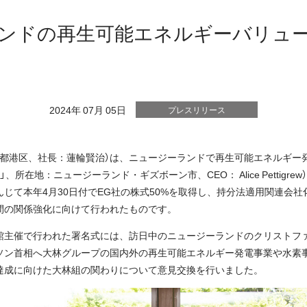
ンドの再生可能エネルギーバリュ
2024年 07月 05日
プレスリリース
都港区、社長：蓮輪賢治）は、ニュージーランドで再生可能エネルギー発電事
EG社」、所在地：ニュージーランド・ギズボーン市、CEO： Alice Pettigr
じて本年4月30日付でEG社の株式50%を取得し、持分法適用関連会
間の関係強化に向けて行われたものです。
館主催で行われた署名式には、訪日中のニュージーランドのクリストフ
ソン首相へ大林グループの国内外の再生可能エネルギー発電事業や水素
達成に向けた大林組の関わりについて意見交換を行いました。