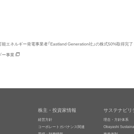
ルギー発電事業者「Eastland Generation社」の株式50%取得完了（20
ギー事業
株主・投資家情報
サステナビリ
経営方針
理念・方針体系
コーポレートガバナンス関連
Obayashi Sustainab
業績・財務情報
推進体制