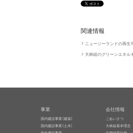
関連情報
ニュージーランドの再生可能エネ
大林組のグリーンエネル
事業
会社情報
国内建設事業（建築）
ごあいさつ
国内建設事業（土木）
大林組基本理念
海外建設事業
中期経営計画