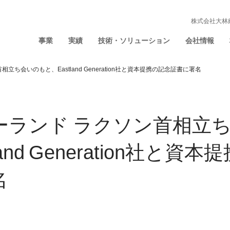
株式会社大林
事業
実績
技術・ソリューション
会社情報
立ち会いのもと、Eastland Generation社と資本提携の記念証書に署名
ーランド ラクソン首相立
land Generation社と資
名