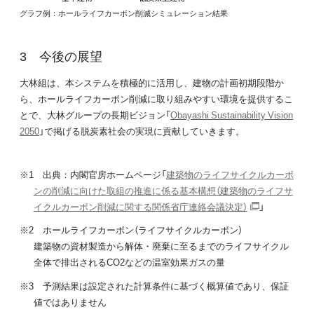
グラフ例：ホールライフカーボン削減シミュレーション結果
今後の展望
大林組は、本システムを積極的に活用し、建物の計画初期段階か
ら、ホールライフカーボン削減に取り組みやすい環境を提供するこ
とで、大林グループの長期ビジョン「
Obayashi Sustainability Vision
2050
」で掲げる脱炭素社会の実現に貢献していきます。
※1 出典：内閣官房ホームページ「
建築物のライフサイクルカーボ
ンの削減に向けた取組の推進に係る基本構想（建築物のライフサ
イクルカーボン削減に関する関係省庁連絡会議決定）
」
※2 ホールライフカーボン（ライフサイクルカーボン）
建築物の資材製造から解体・廃棄に至るまでのライフサイクル
全体で排出されるCO2などの温室効果ガスの量
※3 予測結果は設定された計算条件に基づく概算値であり、保証
値ではありません