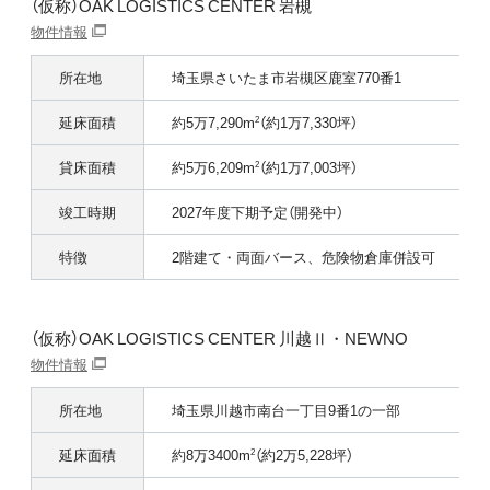
（仮称）OAK LOGISTICS CENTER 岩槻
物件情報
所在地
埼玉県さいたま市岩槻区鹿室770番1
延床面積
約5万7,290m
（約1万7,330坪）
2
貸床面積
約5万6,209m
（約1万7,003坪）
2
竣工時期
2027年度下期予定（開発中）
特徴
2階建て・両面バース、危険物倉庫併設可
（仮称）OAK LOGISTICS CENTER 川越Ⅱ・NEWNO
物件情報
所在地
埼玉県川越市南台一丁目9番1の一部
延床面積
約8万3400m
（約2万5,228坪）
2