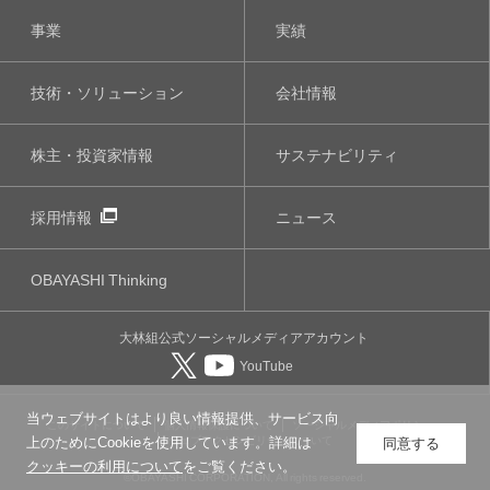
事業
実績
技術・ソリューション
会社情報
株主・投資家情報
サステナビリティ
採用情報
ニュース
OBAYASHI
Thinking
大林組公式
ソーシャルメディア
アカウント
YouTube
当ウェブサイトはより良い情報提供、サービス向
このサイトについて
個人情報保護について
ソーシャルメディアポリシー
ウェブアクセシビリティについて
上のためにCookieを使用しています。詳細は
同意する
クッキーの利用について
をご覧ください。
©OBAYASHI CORPORATION, All rights reserved.