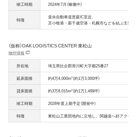
竣工時期
2024年7月（稼働中）
道央自動車道恵庭IC至近、
特徴
苫小牧港・新千歳空港・札幌市などを結ぶ主要配
（仮称）OAK LOGISTICS CENTER 東松山
物件情報
所在地
埼玉県比企郡滑川町大字都25番27
延床面積
約4万4,000m
（約1万3,000坪）
2
貸床面積
約3万8,015m
（約1万1,499坪）
2
竣工時期
2028年度上期予定（開発中）
特徴
東松山工業団地内に立地し、関越道へ好アクセス