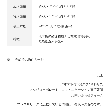
延床面積
約2万7,712m
（約8,383坪）
2
貸床面積
約2万7,574m
（約8,341坪）
2
竣工時期
2026年5月予定（開発中）
地下鉄箱崎線箱崎九大前駅 徒歩5分、
特徴
危険物倉庫併設可
※1 売却済み物件も含む
以上
この件に関するお問い合わせ先
大林組コーポレート・コミュニケーション室広報課
お問い合わせフォーム
プレスリリースに記載している情報は、
発表時のものです。