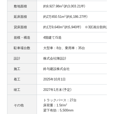
敷地面積
約9,927.98m
（約3,003.21坪）
2
延床面積
約2万450.51m
（約6,186.27坪）
2
貸床面積
約1万9,640m
（約5,940坪） ※3区画分割利用
2
規模・構造
4階建て/S造
駐車場台数
大型車：8台、乗用車：35台
設計
株式会社陣設計
施工
鈴与建設株式会社
着工
2025年10月1日
竣工
2027年1月末（予定）
トラックバース：27台
その他
床荷重：1.5t/m
2
梁下有効：5,500mm