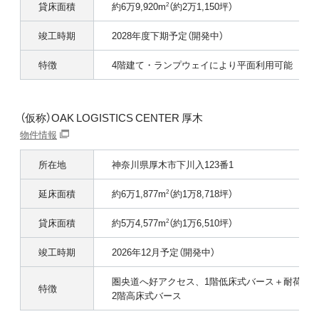
貸床面積
約6万9,920m
（約2万1,150坪）
2
竣工時期
2028年度下期予定（開発中）
特徴
4階建て・ランプウェイにより平面利用可能
（仮称）OAK LOGISTICS CENTER 厚木
物件情報
所在地
神奈川県厚木市下川入123番1
延床面積
約6万1,877m
（約1万8,718坪）
2
貸床面積
約5万4,577m
（約1万6,510坪）
2
竣工時期
2026年12月予定（開発中）
圏央道へ好アクセス、1階低床式バース＋耐荷重3.0
特徴
2階高床式バース