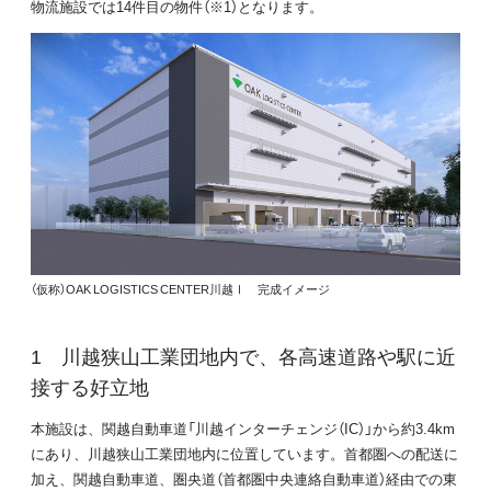
物流施設では14件目の物件（※1）となります。
（仮称）OAK LOGISTICS CENTER川越Ⅰ 完成イメージ
川越狭山工業団地内で、各高速道路や駅に近
接する好立地
本施設は、関越自動車道「川越インターチェンジ（IC）」から約3.4km
にあり、川越狭山工業団地内に位置しています。首都圏への配送に
加え、関越自動車道、圏央道（首都圏中央連絡自動車道）経由での東