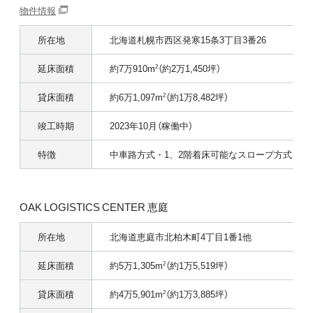
物件情報
所在地
北海道札幌市西区発寒15条3丁目3番26
延床面積
約7万910m
（約2万1,450坪）
2
貸床面積
約6万1,097m
（約1万8,482坪）
2
竣工時期
2023年10月（稼働中）
特徴
中車路方式・1、2階着床可能なスロープ方式
OAK LOGISTICS CENTER 恵庭
所在地
北海道恵庭市北柏木町4丁目1番1他
延床面積
約5万1,305m
（約1万5,519坪）
2
貸床面積
約4万5,901m
（約1万3,885坪）
2