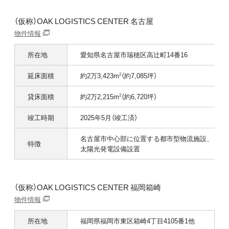
（仮称）OAK LOGISTICS CENTER 名古屋
物件情報
所在地
愛知県名古屋市瑞穂区高辻町14番16
延床面積
約2万3,423m
（約7,085坪）
2
貸床面積
約2万2,215m
（約6,720坪）
2
竣工時期
2025年5月（竣工済）
名古屋市中⼼部に位置する都市型物流施設、
特徴
太陽光発電設備設置
（仮称）OAK LOGISTICS CENTER 福岡箱崎
物件情報
所在地
福岡県福岡市東区箱崎4丁目4105番1他