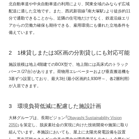
北自動車道や中央自動車道の利用により、関東全域のみならず広域
配送に適した立地です。また、西武新宿線「南大塚駅」より徒歩約11
分で通勤できることから、近隣の住宅地だけでなく、鉄道沿線エリ
アからの労働力確保も期待できる、雇用環境にも優れた立地条件を
備えています。
1棟貸しまたは3区画の分割貸しにも対応可能
施設規模は地上4階建てのBOX型で、地上階には高床式のトラック
バース（27台）があります。荷物用エレベーターおよび垂直搬送機を
3基ずつ設置しており、最大3社（最小区画約1,930坪～、各2層利用）
が入居できます。
環境負荷低減に配慮した施設計画
大林グループは、長期ビジョン「
Obayashi Sustainability Vision
2050
」を策定し、脱炭素社会の実現に向けた技術開発や施策に取り
組んでいます。本施設においても、屋上に太陽光発電設備を設置
し、再生可能エネルギー由来の電力や環境価値をテナント企業など