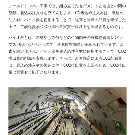
シールドトンネル工事では、組み立てたセグメントと地山との間の
空隙に裏込め注入材を充てんします。CN裏込め注入材は、裏込め
注入材にバイオ炭を使用することで、従来と同等の品質を確保した
上で、二酸化炭素（CO2）排出量実質ゼロ以下を実現するものです。
バイオ炭とは、木材やもみ殻などの生物由来の有機物資源（バイオ
マス）を炭化させたもので、炭素貯留効果が認められています。炭
素が固定化されたバイオ炭を裏込め注入材に使用することで、CO2
排出量の削減を実現します。さらに、炭素固定によるCO2削減量
は、裏込め注入材の製造に伴うCO2排出量を上回るため、CO2排出
量は実質ゼロ以下となります。