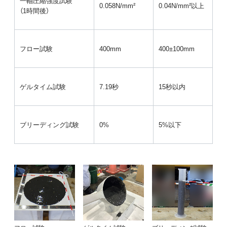
一軸圧縮強度試験
0.058N/mm²
0.04N/mm²以上
（1時間後）
フロー試験
400mm
400±100mm
ゲルタイム試験
7.19秒
15秒以内
ブリーディング試験
0%
5%以下