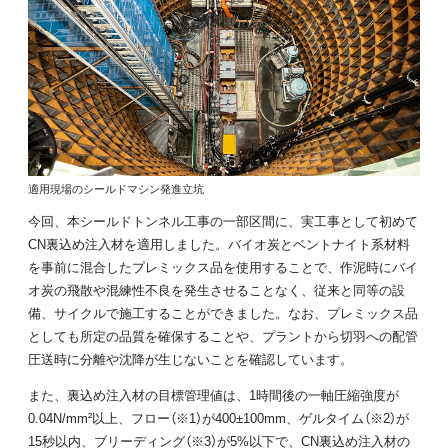
適用現場のシールドマシン発進立坑
今回、本シールドトンネル工事の一部区間に、実工事として初めて
CN裏込め注入材を適用しました。バイオ炭とベントナイト系材料
を事前に混合したプレミックス品を使用することで、作泥時にバイ
オ炭の飛散や混練性不良を発生させることなく、従来と同等の設
備、サイクルで施工することができました。なお、プレミックス品
としても所定の品質を確保することや、プラントから切羽への配管
圧送時に分離や沈降が生じないことを確認しています。
また、裏込め注入材の目標管理値は、1時間後の一軸圧縮強度が
0.04N/mm²以上、フロー（※1）が400±100mm、ゲルタイム（※2）が
15秒以内、ブリーディング（※3）が5%以下で、CN裏込め注入材の