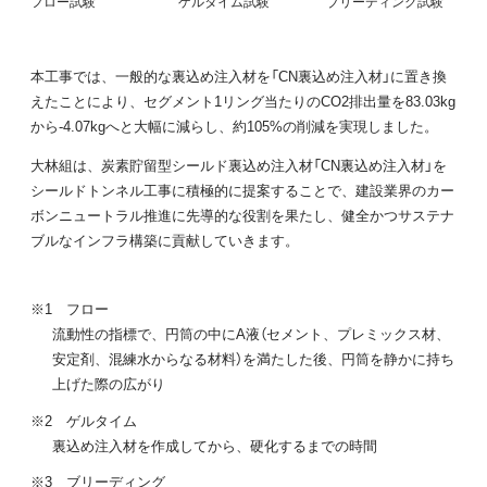
フロー試験
ゲルタイム試験
ブリーディング試験
本工事では、一般的な裏込め注入材を「CN裏込め注入材」に置き換
えたことにより、セグメント1リング当たりのCO2排出量を83.03kg
から-4.07kgへと大幅に減らし、約105%の削減を実現しました。
大林組は、炭素貯留型シールド裏込め注入材「CN裏込め注入材」を
シールドトンネル工事に積極的に提案することで、建設業界のカー
ボンニュートラル推進に先導的な役割を果たし、健全かつサステナ
ブルなインフラ構築に貢献していきます。
※1 フロー
流動性の指標で、円筒の中にA液（セメント、プレミックス材、
安定剤、混練水からなる材料）を満たした後、円筒を静かに持ち
上げた際の広がり
※2 ゲルタイム
裏込め注入材を作成してから、硬化するまでの時間
※3 ブリーディング