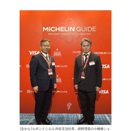
（左から）ルポンドシエル 内谷文治社長、総料理長の小楠修シェ