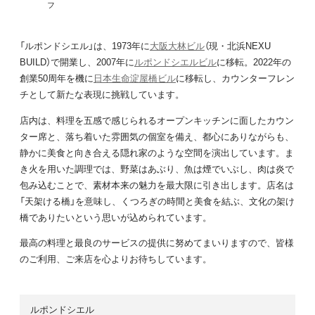
フ
「ルポンドシエル」は、1973年に
大阪大林ビル
（現・北浜NEXU
BUILD）で開業し、2007年に
ルポンドシエルビル
に移転。2022年の
創業50周年を機に
日本生命淀屋橋ビル
に移転し、カウンターフレン
チとして新たな表現に挑戦しています。
店内は、料理を五感で感じられるオープンキッチンに面したカウン
ター席と、落ち着いた雰囲気の個室を備え、都心にありながらも、
静かに美食と向き合える隠れ家のような空間を演出しています。ま
き火を用いた調理では、野菜はあぶり、魚は煙でいぶし、肉は炎で
包み込むことで、素材本来の魅力を最大限に引き出します。店名は
「天架ける橋」を意味し、くつろぎの時間と美食を結ぶ、文化の架け
橋でありたいという思いが込められています。
最高の料理と最良のサービスの提供に努めてまいりますので、皆様
のご利用、ご来店を心よりお待ちしています。
ルポンドシエル