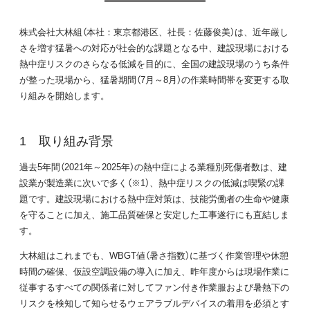
株式会社大林組（本社：東京都港区、社長：佐藤俊美）は、近年厳し
さを増す猛暑への対応が社会的な課題となる中、建設現場における
熱中症リスクのさらなる低減を目的に、全国の建設現場のうち条件
が整った現場から、猛暑期間（7月～8月）の作業時間帯を変更する取
り組みを開始します。
取り組み背景
過去5年間（2021年～2025年）の熱中症による業種別死傷者数は、建
設業が製造業に次いで多く（※1）、熱中症リスクの低減は喫緊の課
題です。建設現場における熱中症対策は、技能労働者の生命や健康
を守ることに加え、施工品質確保と安定した工事遂行にも直結しま
す。
大林組はこれまでも、WBGT値（暑さ指数）に基づく作業管理や休憩
時間の確保、仮設空調設備の導入に加え、昨年度からは現場作業に
従事するすべての関係者に対してファン付き作業服および暑熱下の
リスクを検知して知らせるウェアラブルデバイスの着用を必須とす