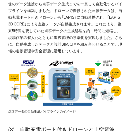
像のデータ連携から点群データ生成までを一貫して自動化するパイ
プラインを構築しました。ドローンで撮影された画像データは、自
動充電ポート付きドローンから「LAPIS」に自動連携され、「LAPIS
3D CORE」により点群データが自動生成されます。これにより、従
来5時間を要していた点群データの生成処理を約１時間に短縮し、
現場作業の省人化とともに進捗管理の効率化を実現しました。さら
に、自動生成したデータと設計BIM/CIMを組み合わせることで、現
場の進捗管理や安全管理に活用しています。
点群データの自動生成パイプラインのイメージ
自動充電ポート付きドローンと上空電波