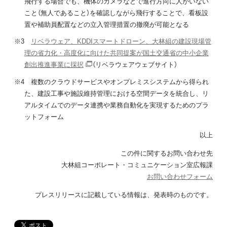
飛行する場合でも、機体のカメラなどで進行方向に人がいない
こと（無人であること）を確認しながら飛行することで、看板設
置や補助員配置などの立入管理措置の撤廃が可能となる
※3
リベラウェア、KDDIスマートドローン、大林組の建設現場管
理の省力化・高度化に向けた共同提案が国土交通省の中小企業
創出推進事業に採択
（リベラウェアウェブサイト）
※4 複数のクラウドサービスやオンプレミスシステムから得られ
た、建設工事や施設維持管理における空間データを統合し、リ
アルタイムでのデータ連携や業務自動化を実現するためのプラ
ットフォーム
以上
この件に関するお問い合わせ先
大林組コーポレート・コミュニケーション室広報課
お問い合わせフォーム
プレスリリースに記載している情報は、
発表時のものです。