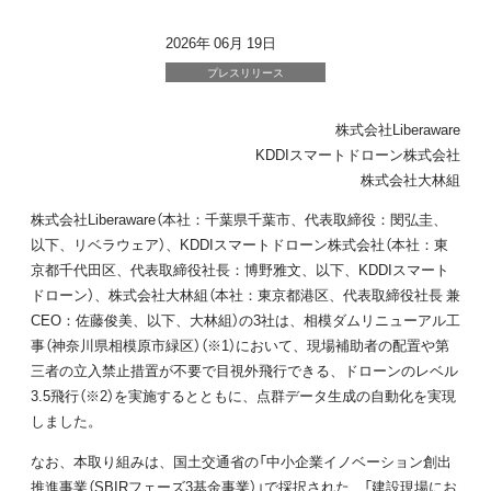
2026年 06月 19日
プレスリリース
株式会社Liberaware
KDDIスマートドローン株式会社
株式会社大林組
株式会社Liberaware（本社：千葉県千葉市、代表取締役：閔弘圭、
以下、リベラウェア）、KDDIスマートドローン株式会社（本社：東
京都千代田区、代表取締役社長：博野雅文、以下、KDDIスマート
ドローン）、株式会社大林組（本社：東京都港区、代表取締役社長 兼
CEO：佐藤俊美、以下、大林組）の3社は、相模ダムリニューアル工
事（神奈川県相模原市緑区）（※1）において、現場補助者の配置や第
三者の立入禁止措置が不要で目視外飛行できる、ドローンのレベル
3.5飛行（※2）を実施するとともに、点群データ生成の自動化を実現
しました。
なお、本取り組みは、国土交通省の「中小企業イノベーション創出
推進事業（SBIRフェーズ3基金事業）」で採択された、「建設現場にお