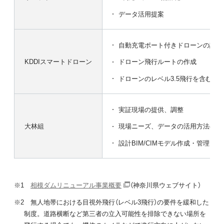
データ活用提案
自動充電ポート付きドローンの設置
KDDIスマートドローン
ドローン飛行ルートの作成
ドローンのレベル3.5飛行を含む運
実証現場の提供、調整
大林組
現場ニーズ、データの活用方法の整
設計BIM/CIMモデル作成・管理
※1
相模ダムリニューアル事業概要
（神奈川県ウェブサイト）
※2 無人地帯における目視外飛行（レベル3飛行）の要件を緩和した
制度。道路横断など第三者の立入可能性を排除できない場所を