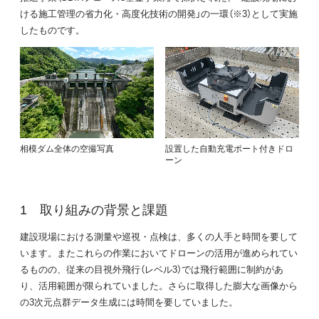
ける施工管理の省力化・高度化技術の開発」の一環（※3）として実施
したものです。
相模ダム全体の空撮写真
設置した自動充電ポート付きドロ
ーン
取り組みの背景と課題
建設現場における測量や巡視・点検は、多くの人手と時間を要して
います。またこれらの作業においてドローンの活用が進められてい
るものの、従来の目視外飛行（レベル3）では飛行範囲に制約があ
り、活用範囲が限られていました。さらに取得した膨大な画像から
の3次元点群データ生成には時間を要していました。