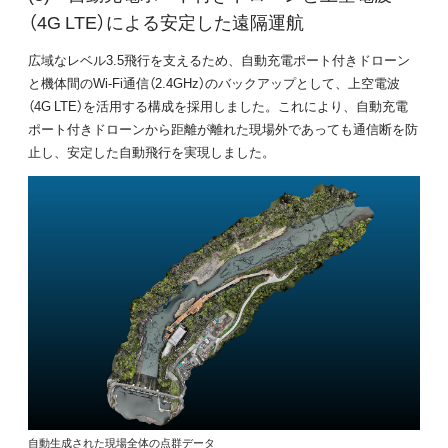
（4G LTE）による安定した遠隔運航
広域なレベル3.5飛行を支えるため、自動充電ポート付きドローン
と機体間のWi-Fi通信（2.4GHz）のバックアップとして、上空電波
（4G LTE）を活用する構成を採用しました。これにより、自動充電
ポート付きドローンから距離が離れた現場外であっても通信断を防
止し、安定した自動飛行を実現しました。
自動生成された現場全体の点群データ