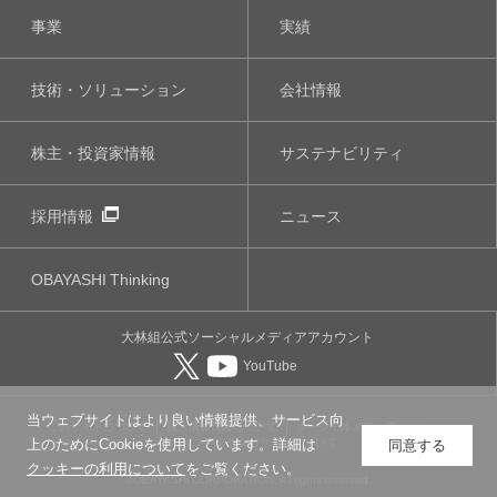
事業
実績
技術・ソリューション
会社情報
株主・投資家情報
サステナビリティ
採用情報
ニュース
OBAYASHI
Thinking
大林組公式
ソーシャルメディア
アカウント
YouTube
当ウェブサイトはより良い情報提供、サービス向
このサイトについて
個人情報保護について
ソーシャルメディアポリシー
ウェブアクセシビリティについて
上のためにCookieを使用しています。詳細は
同意する
クッキーの利用について
をご覧ください。
©OBAYASHI CORPORATION, All rights reserved.