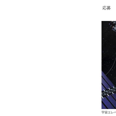
応募
宇宙エレ