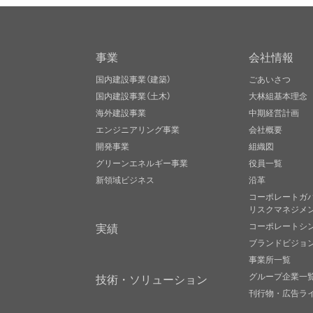
事業
会社情報
国内建設事業（建築）
ごあいさつ
国内建設事業（土木）
大林組基本理念
海外建設事業
中期経営計画
エンジニアリング事業
会社概要
開発事業
組織図
グリーンエネルギー事業
役員一覧
新領域ビジネス
沿革
コーポレートガ
リスクマネジメ
実績
コーポレートシ
ブランドビジョ
事業所一覧
グループ企業一
技術・ソリューション
刊行物・広告ラ