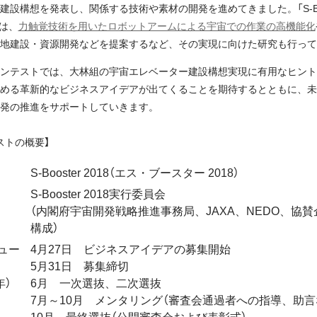
建設構想を発表し、関係する技術や素材の開発を進めてきました。「S-Boo
では、
力触覚技術を用いたロボットアームによる宇宙での作業の高機能化
地建設・資源開発などを提案するなど、その実現に向けた研究も行って
ンテストでは、大林組の宇宙エレベーター建設構想実現に有用なヒント
める革新的なビジネスアイデアが出てくることを期待するとともに、未
発の推進をサポートしていきます。
ストの概要】
S-Booster 2018（エス・ブースター 2018）
S-Booster 2018実行委員会
（内閣府宇宙開発戦略推進事務局、JAXA、NEDO、協賛
構成）
ュー
4月27日 ビジネスアイデアの募集開始
5月31日 募集締切
年）
6月 一次選抜、二次選抜
7月～10月 メンタリング（審査会通過者への指導、助言
10月 最終選抜（公開審査会および表彰式）