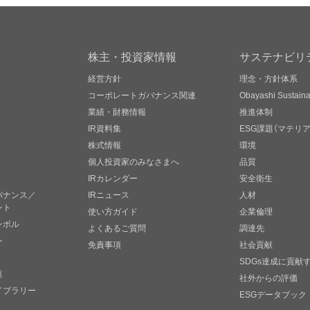
株主・投資家情報
サステナビリ
経営方針
理念・方針体系
コーポレートガバナンス関連
Obayashi Sustainab
業績・財務情報
推進体制
IR資料集
ESG課題（マテリ
株式情報
環境
個人投資家のみなさまへ
品質
IRカレンダー
安全衛生
バナンス／
IRニュース
人材
ント
使い方ガイド
企業倫理
ンボル
よくあるご質問
調達先
ン
免責事項
社会貢献
SDGs達成に貢献
覧
社外からの評価
イブラリー
ESGデータブック