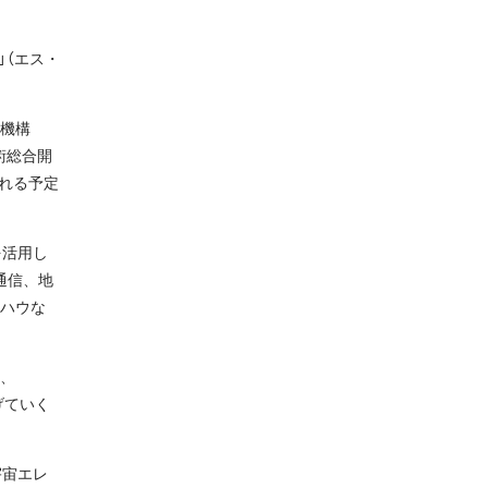
」（エス・
機構
術総合開
られる予定
を活用し
通信、地
ハウな
。
、
げていく
宇宙エレ