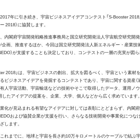
017年に引き続き、宇宙ビジネスアイデアコンテスト「S-Booster 2018
ー 2018）に協賛します。
、内閣府宇宙開発戦略推進事務局と国立研究開発法人宇宙航空研究開発
A）が企画、推進するほか、今回は国立研究開発法人新エネルギー・産業技
NEDO）が支援することも決定しており、コンテストの一層の充実が図
ooster 2018」は、宇宙ビジネスの創出、拡大を図るべく、宇宙という素材
るビジネスアイデアを発掘するコンテストであり、宇宙に関する資産（
有人宇宙活動、宇宙輸送などの技術やそこで取得したデータ、運用ノウ
用したアイデアの提案を、企業、大学、個人などから広く求めています
業化が見込まれる有望なアイデアに対しては表彰にとどまらず、内閣府
、NEDOおよび協賛企業が支援を行い、さらなる技術開発や事業化につな
ざします。
これまでに、地球と宇宙を長さ約10万キロメートルのケーブルで結ぶ