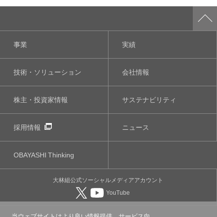
事業
実績
技術・ソリューション
会社情報
株主・投資家情報
サステナビリティ
採用情報
ニュース
OBAYASHI
Thinking
大林組公式
ソーシャルメディア
アカウント
YouTube
当ウェブサイトはより良い情報提供、サービス向