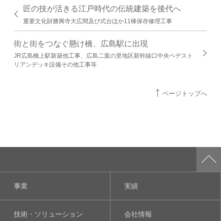
匠の技が活きる江戸時代の伝統建築を後代へ
重要文化財勝興寺大広間及び式台ほか11棟保存修理工事
街と街をつなぐ懸け橋、広島駅に出現
JR広島橋上駅新築他工事、広島二葉の里地区新幹線口中央ペデスト
リアンデッキ設備その他工事等
ページトップへ
事業
実績
技術・ソリューション
会社情報