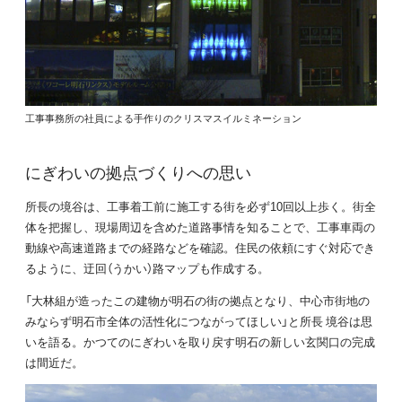
工事事務所の社員による手作りのクリスマスイルミネーション
にぎわいの拠点づくりへの思い
所長の境谷は、工事着工前に施工する街を必ず10回以上歩く。街全
体を把握し、現場周辺を含めた道路事情を知ることで、工事車両の
動線や高速道路までの経路などを確認。住民の依頼にすぐ対応でき
るように、迂回（うかい）路マップも作成する。
「大林組が造ったこの建物が明石の街の拠点となり、中心市街地の
みならず明石市全体の活性化につながってほしい」と所長 境谷は思
いを語る。かつてのにぎわいを取り戻す明石の新しい玄関口の完成
は間近だ。