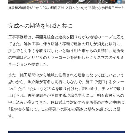
施設棟2階部分（左）から「魚の棚商店街」入口へとつながる新たな歩行者用デッキ
完成への期待を地域と共に
工事事務所は、再開発組合と連携を図りながら地域のニーズに応え
てきた。解体工事に伴う店舗の移転で建物の灯りが消えた駅前に、
少しでも明るさを取り戻したいと願う明石市からの要請に、副所長
の中嶋は色とりどりのカラーコーンを使用したクリスマスのイルミ
ネーションを提案した。
また、施工期間中から地域に注目される建物になってほしいという
思いから、魚介類が有名な明石にちなんで、施工で使用するクレー
ンに「たこ」「たい」などの絵を取り付けた。狙い通り、テレビで取り
上げられ、再開発組合が開催する現場見学会には、明石市民からの
申し込みが増えてきた。休日返上で対応する副所長の岸本と中嶋は
「見学会を通じて、この事業への関心の高さと期待を感じる」と話
す。