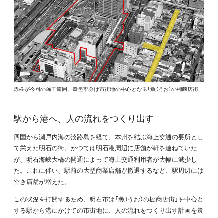
赤枠が今回の施工範囲。黄色部分は市街地の中心となる「魚（うお）の棚商店街」
駅から港へ、人の流れをつくり出す
四国から瀬戸内海の淡路島を経て、本州を結ぶ海上交通の要所とし
て栄えた明石の街。かつては明石港周辺に店舗が軒を連ねていた
が、明石海峡大橋の開通によって海上交通利用者が大幅に減少し
た。これに伴い、駅前の大型商業店舗が撤退するなど、駅周辺には
空き店舗が増えた。
この状況を打開するため、明石市は「魚（うお）の棚商店街」を中心と
する駅から港にかけての市街地に、人の流れをつくり出す計画を策