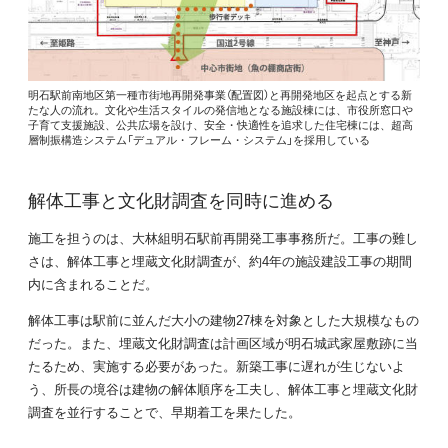
明石駅前南地区第一種市街地再開発事業（配置図）と再開発地区を起点とする新
たな人の流れ。文化や生活スタイルの発信地となる施設棟には、市役所窓口や
子育て支援施設、公共広場を設け、安全・快適性を追求した住宅棟には、超高
層制振構造システム「デュアル・フレーム・システム」を採用している
解体工事と文化財調査を同時に進める
施工を担うのは、大林組明石駅前再開発工事事務所だ。工事の難し
さは、解体工事と埋蔵文化財調査が、約4年の施設建設工事の期間
内に含まれることだ。
解体工事は駅前に並んだ大小の建物27棟を対象とした大規模なもの
だった。また、埋蔵文化財調査は計画区域が明石城武家屋敷跡に当
たるため、実施する必要があった。新築工事に遅れが生じないよ
う、所長の境谷は建物の解体順序を工夫し、解体工事と埋蔵文化財
調査を並行することで、早期着工を果たした。