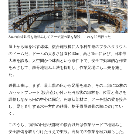
3本の曲線鉄骨を地組みしてアーチ型の梁を架設。これを12回行った
屋上から頭を出す球体。複合施設棟に入る科学館のプラネタリウム
のドームだ。ドームの大きさは直径30m、高さ15mに及び、日本最
大級を誇る。大空間かつ球面という条件下で、安全で効率的な作業
をめざして、鉄骨地組み工法を採用し、作業足場にも工夫を施し
た。
鉄骨工事は、まず、最上階の床から足場を組み、その上部に12枚の
ガセットプレート（接合点）が付いた円形状の部材を、位置と高さを
調整しながら円の中心に固定。円形状部材に、アーチ型の梁を接合
し、梁と直行する水平方向の鉄骨、格子母屋鉄骨の順に架けてい
く。
このうち、頂部の円形状部材の接合以外は作業ヤードで地組みし、
安全設備を取り付けたうえで架設。高所での作業を極力減らした。