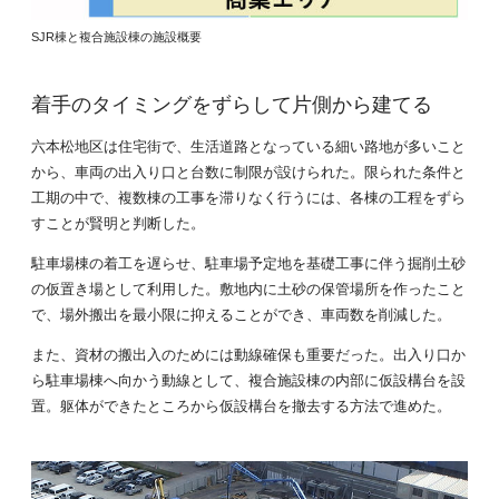
SJR棟と複合施設棟の施設概要
着手のタイミングをずらして片側から建てる
六本松地区は住宅街で、生活道路となっている細い路地が多いこと
から、車両の出入り口と台数に制限が設けられた。限られた条件と
工期の中で、複数棟の工事を滞りなく行うには、各棟の工程をずら
すことが賢明と判断した。
駐車場棟の着工を遅らせ、駐車場予定地を基礎工事に伴う掘削土砂
の仮置き場として利用した。敷地内に土砂の保管場所を作ったこと
で、場外搬出を最小限に抑えることができ、車両数を削減した。
また、資材の搬出入のためには動線確保も重要だった。出入り口か
ら駐車場棟へ向かう動線として、複合施設棟の内部に仮設構台を設
置。躯体ができたところから仮設構台を撤去する方法で進めた。