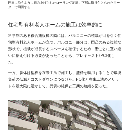
円周に沿うように組み上げられたローリング足場。下部に取り付けられたモー
ターで周回する
住宅型有料老人ホームの施工は効率的に
科学館のある複合施設棟の隣には、バルコニーの植栽が目を引く住
宅型有料老人ホームが立つ。バルコニー部分は、凹凸のある複雑な
形状で、植栽が成長するスペースを確保するため、階ごとに互い違
いに据え付ける必要があったことから、プレキャスト（PC）化し
た。
一方、躯体は型枠を在来工法で施工し、型枠を転用することで環境
負荷の低減とコストダウンにつなげた。PC化と在来工法のメリッ
トを最大限に活かして、品質の確保と工期の短縮を図った。