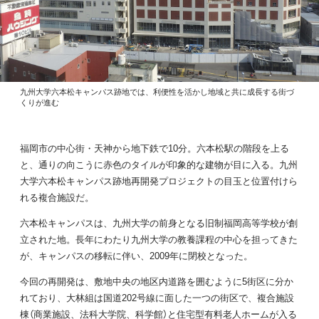
九州大学六本松キャンパス跡地では、利便性を活かし地域と共に成長する街づ
くりが進む
福岡市の中心街・天神から地下鉄で10分。六本松駅の階段を上る
と、通りの向こうに赤色のタイルが印象的な建物が目に入る。九州
大学六本松キャンパス跡地再開発プロジェクトの目玉と位置付けら
れる複合施設だ。
六本松キャンパスは、九州大学の前身となる旧制福岡高等学校が創
立された地。長年にわたり九州大学の教養課程の中心を担ってきた
が、キャンパスの移転に伴い、2009年に閉校となった。
今回の再開発は、敷地中央の地区内道路を囲むように5街区に分か
れており、大林組は国道202号線に面した一つの街区で、複合施設
棟（商業施設、法科大学院、科学館）と住宅型有料老人ホームが入る