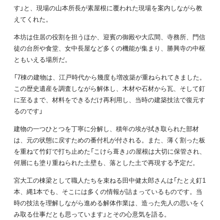
す」と、現場の山本所長が素屋根に覆われた現場を案内しながら教
えてくれた。
本坊は住居の役割を担うほか、迎賓の御殿や大広間、寺務所、門信
徒の台所や食堂、女中長屋など多くの機能が集まり、勝興寺の中枢
ともいえる場所だ。
「7棟の建物は、江戸時代から幾度も増改築が重ねられてきました。
この歴史遺産を調査しながら解体し、木材や石材から瓦、そして釘
に至るまで、材料をできるだけ再利用し、当時の建築技法で復元す
るのです」
建物の一つひとつを丁寧に分解し、積年の埃が拭き取られた部材
は、元の状態に戻すための番付札が付される。また、薄く割った板
を重ねて竹釘で打ち止めた「こけら葺き」の屋根は大切に保管され、
何層にも塗り重ねられた土壁も、落とした土で再現する予定だ。
宮大工の棟梁として職人たちを束ねる田中健太郎さんは「たとえ釘1
本、縄1本でも、そこには多くの情報が詰まっているものです。当
時の技法を理解しながら進める解体作業は、造った先人の思いをく
み取る仕事だとも思っています」とその心意気を語る。