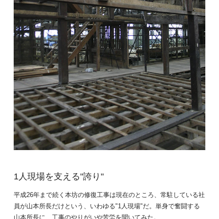
1人現場を支える"誇り"
平成26年まで続く本坊の修復工事は現在のところ、常駐している社
員が山本所長だけという、いわゆる"1人現場"だ。単身で奮闘する
山本所長に、工事のやりがいや苦労を聞いてみた。