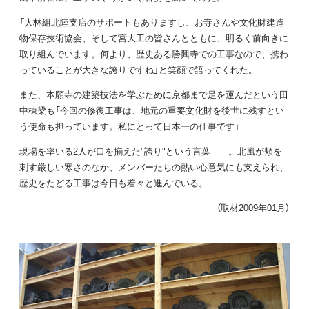
「大林組北陸支店のサポートもありますし、お寺さんや文化財建造
物保存技術協会、そして宮大工の皆さんとともに、明るく前向きに
取り組んでいます。何より、歴史ある勝興寺での工事なので、携わ
っていることが大きな誇りですね」と笑顔で語ってくれた。
また、本願寺の建築技法を学ぶために京都まで足を運んだという田
中棟梁も「今回の修復工事は、地元の重要文化財を後世に残すとい
う使命も担っています。私にとって日本一の仕事です」
現場を率いる2人が口を揃えた"誇り"という言葉――。北風が頬を
刺す厳しい寒さのなか、メンバーたちの熱い心意気にも支えられ、
歴史をたどる工事は今日も着々と進んでいる。
（取材2009年01月）