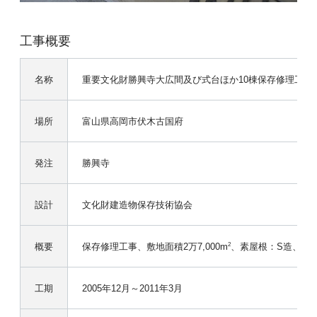
工事概要
名称
重要文化財勝興寺大広間及び式台ほか10棟保存修理工事（
場所
富山県高岡市伏木古国府
発注
勝興寺
設計
文化財建造物保存技術協会
概要
保存修理工事、敷地面積2万7,000m
、素屋根：S造、4F、
2
工期
2005年12月～2011年3月