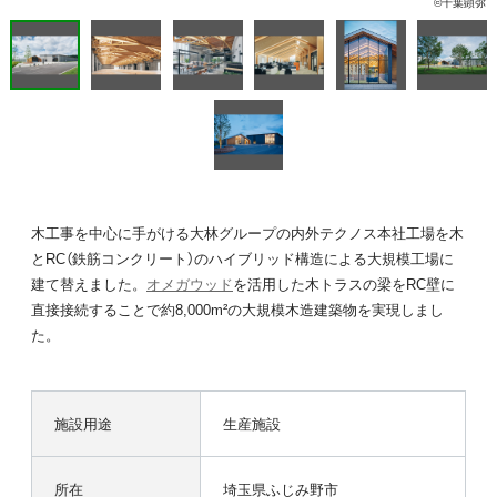
©千葉顕弥
木工事を中心に手がける大林グループの内外テクノス本社工場を木
とRC（鉄筋コンクリート）のハイブリッド構造による大規模工場に
建て替えました。
オメガウッド
を活用した木トラスの梁をRC壁に
直接接続することで約8,000m²の大規模木造建築物を実現しまし
た。
施設用途
生産施設
所在
埼玉県ふじみ野市