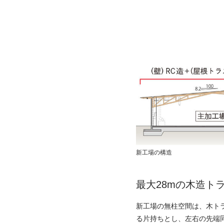
新工場の構造
最大28mの木造ト
新工場の無柱空間は、木ト
る片持ちとし、左右の先端