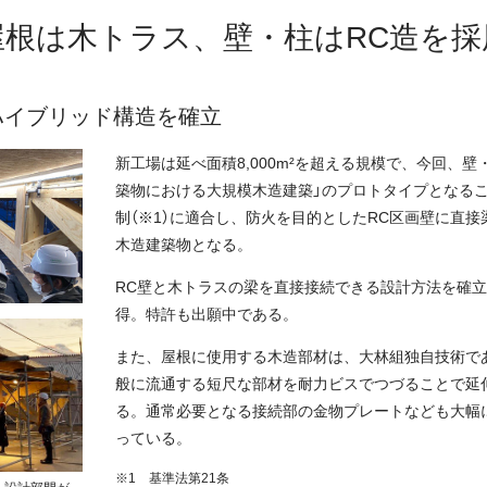
屋根は木トラス、壁・柱はRC造を採
ハイブリッド構造を確立
新工場は延べ面積8,000m²を超える規模で、今回、壁
築物における大規模木造建築」のプロトタイプとなる
制（※1）に適合し、防火を目的としたRC区画壁に直
木造建築物となる。
RC壁と木トラスの梁を直接接続できる設計方法を確
得。特許も出願中である。
また、屋根に使用する木造部材は、大林組独自技術で
般に流通する短尺な部材を耐力ビスでつづることで延
る。通常必要となる接続部の金物プレートなども大幅
っている。
※1 基準法第21条