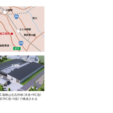
工場棟は左右対称（木造+RC造）
（RC造+S造）で構成される