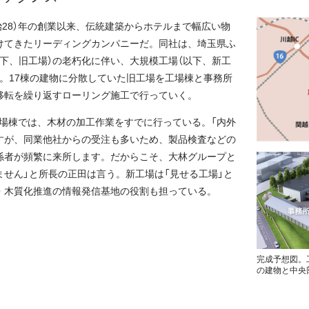
明治28）年の創業以来、伝統建築からホテルまで幅広い物
けてきたリーディングカンパニーだ。同社は、埼玉県ふ
下、旧工場）の老朽化に伴い、大規模工場（以下、新工
。17棟の建物に分散していた旧工場を工場棟と事務所
移転を繰り返すローリング施工で行っていく。
期工場棟では、木材の加工作業をすでに行っている。「内外
すが、同業他社からの受注も多いため、製品検査などの
係者が頻繁に来所します。だからこそ、大林グループと
せん」と所長の正田は言う。新工場は「見せる工場」と
・木質化推進の情報発信基地の役割も担っている。
完成予想図。
の建物と中央部