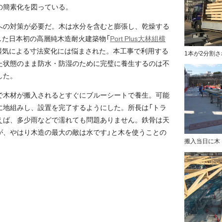
の簡素化を図っている。
への対策が必要だ。木は水分を含むと膨張し、乾燥する
成した日本初の高層純木造耐火建築物「
Port Plus大林組横
湿気による寸法変化には悩まされた。本工事で利用する
1本が2分割
た状態のまま防水・防湿のために完璧に養生するのは不
した。
で木材が搬入されるとすぐにブルーシートで養生。可能
に地組みし、設置を完了するようにした。所長は「トラ
えば、多少雨などで濡れても問題ありません。鉄骨は天
が、やはり木造の最大の敵は水です」と木を使うことの
搬入当日に木