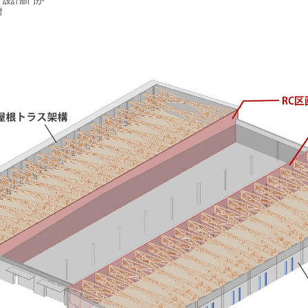
、設計部門が
討