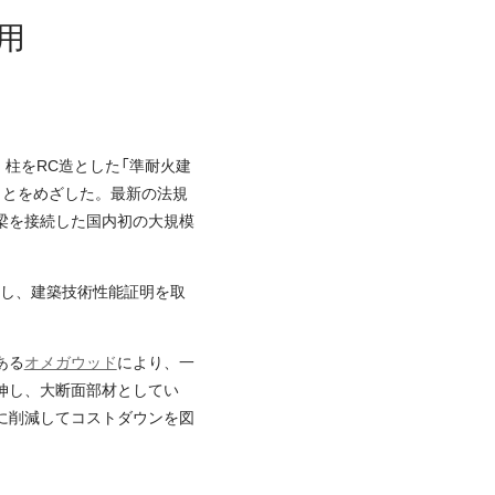
用
・柱をRC造とした「準耐火建
ことをめざした。最新の法規
接梁を接続した国内初の大規模
立し、建築技術性能証明を取
ある
オメガウッド
により、一
伸し、大断面部材としてい
に削減してコストダウンを図