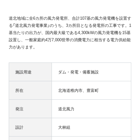
道北地域に全6カ所の風力発電所、合計107基の風力発電機を設置す
る「道北風力発電事業」のうち、3カ所目となる発電所の工事です。1
基当たりの出力が、国内最大級である4,300kWの風力発電機を15基
設置し、一般家庭約4万7,000世帯の消費電力に相当する電力供給能
力があります。
施設用途
ダム・発電・備蓄施設
所在
北海道稚内市、豊富町
発注
道北風力
設計
大林組