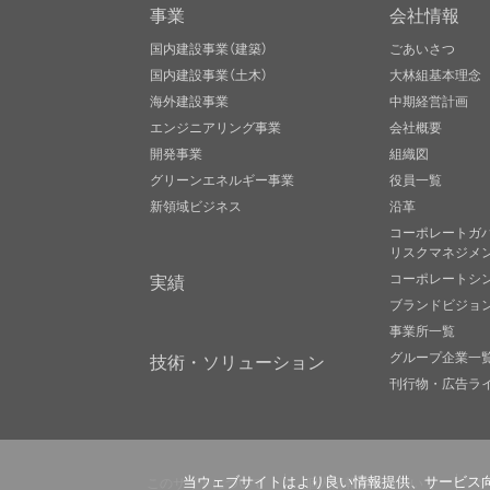
事業
会社情報
国内建設事業（建築）
ごあいさつ
国内建設事業（土木）
大林組基本理念
海外建設事業
中期経営計画
エンジニアリング事業
会社概要
開発事業
組織図
グリーンエネルギー事業
役員一覧
新領域ビジネス
沿革
コーポレートガ
リスクマネジメ
実績
コーポレートシ
ブランドビジョ
事業所一覧
グループ企業一
技術・ソリューション
刊行物・広告ラ
このサイトについて
個人情報保護について
当ウェブサイトはより良い情報提供、サービス向上