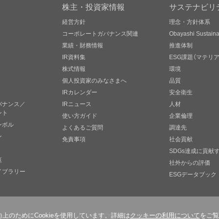
株主・投資家情報
サステナビリ
経営方針
理念・方針体系
コーポレートガバナンス関連
Obayashi Sustainab
業績・財務情報
推進体制
IR資料集
ESG課題（マテリ
株式情報
環境
個人投資家のみなさまへ
品質
IRカレンダー
安全衛生
バナンス／
IRニュース
人材
ント
使い方ガイド
企業倫理
ンボル
よくあるご質問
調達先
ン
免責事項
社会貢献
SDGs達成に貢献
覧
社外からの評価
イブラリー
ESGデータブック
ソーシャルメディアポリシー
ウェブアクセシビリティについて
のためにCookieを使用しています。詳細は
クッキーの利用について
をご覧