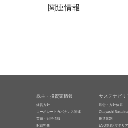
関連情報
株主・投資家情報
サステナビリ
経営方針
理念・方針体系
コーポレートガバナンス関連
Obayashi Sustainab
業績・財務情報
推進体制
IR資料集
ESG課題（マテリ