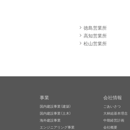
徳島営業所
高知営業所
松山営業所
事業
会社情報
国内建設事業（建築）
ごあいさつ
国内建設事業（土木）
大林組基本理念
海外建設事業
中期経営計画
エンジニアリング事業
会社概要