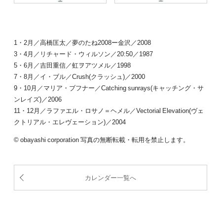
1・2月／高橋匡太／夢のたね2008ー金沢／2008
3・4月／リチャード・ウィルソン／20:50／1987
5・6月／吉田重信／虹ヲアツメル／1998
7・8月／イ・ブル／Crush(クラッシュ)／2000
9・10月／マリア・ブフナー／Catching sunrays(キャッチング・サ
ンレイズ)／2006
11・12月／ラファエル・ロサノ＝ヘメル／Vectorial Elevation(ヴェ
クトリアル・エレヴェーション)／2004
© obayashi corporation 写真の無断転載・転用を禁止します。
カレンダー一覧へ