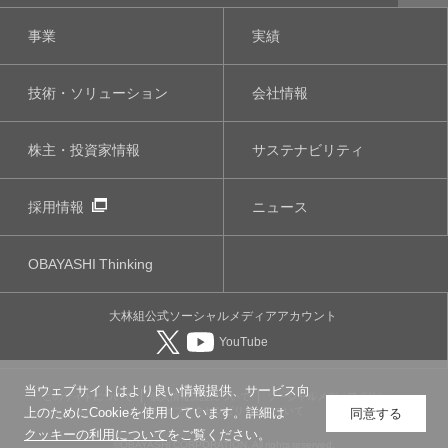
事業
実績
技術・ソリューション
会社情報
株主・投資家情報
サステナビリティ
採用情報
ニュース
OBAYASHI
Thinking
大林組公式
ソーシャルメディア
アカウント
YouTube
当ウェブサイトはより良い情報提供、サービス向
このサイトについて
個人情報保護について
ソーシャルメディアポリシー
ウェブアクセシビリティについて
上のためにCookieを使用しています。詳細は
同意する
クッキーの利用について
をご覧ください。
©OBAYASHI CORPORATION, All rights reserved.