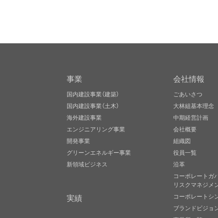
事業
会社情報
国内建設事業（建築）
ごあいさつ
国内建設事業（土木）
大林組基本理念
海外建設事業
中期経営計画
エンジニアリング事業
会社概要
開発事業
組織図
グリーンエネルギー事業
役員一覧
新領域ビジネス
沿革
コーポレートガ
リスクマネジメ
実績
コーポレートシ
ブランドビジョ