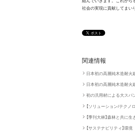
組んでいきます。これから
社会の実現に貢献してまい
関連情報
日本初の高層純木造耐火建築物
日本初の高層純木造耐火建築
初の汎用材による大スパン2
【ソリューション/テクノ
【季刊大林】森林と共に生き
【サステナビリティ】環境