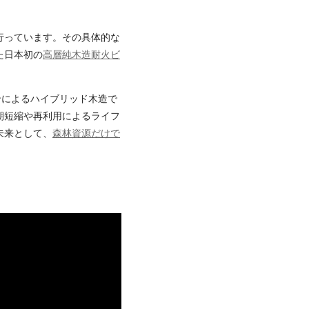
行っています。その具体的な
た日本初の
高層純木造耐火ビ
せによるハイブリッド木造で
期短縮や再利用によるライフ
未来として、
森林資源だけで