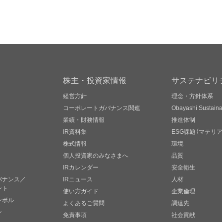
株主・投資家情報
サステナビリ
経営方針
理念・方針体系
コーポレートガバナンス関連
Obayashi Sustainab
業績・財務情報
推進体制
IR資料集
ESG課題（マテリ
株式情報
環境
個人投資家のみなさまへ
品質
IRカレンダー
安全衛生
バナンス／
IRニュース
人材
ント
使い方ガイド
企業倫理
ンボル
よくあるご質問
調達先
ン
免責事項
社会貢献