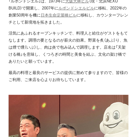
「ルポンドシエル」は、1973年に
大阪大林ビル
（現・北浜NEXU
BUILD）で開業し、2007年に
ルポンドシエルビル
に移転、2022年の
創業50周年を機に
日本生命淀屋橋ビル
に移転し、カウンターフレン
チとして新境地を拓きました。
活気にあふれるオープンキッチンで、料理人と給仕がゲストをもて
なします。調理の要となるのが薪火の効果。野菜を炙（あぶ）り、魚
は煙で燻（いぶ）し、肉は炎で包み込んで調理します。店名は「天架
ける橋」を意味し、くつろぎの時間と美食を結ぶ、文化の架け橋で
ありたいと願っています。
最高の料理と最良のサービスの提供に努めて参りますので、皆様の
ご利用、ご来店を心よりお待ちしています。