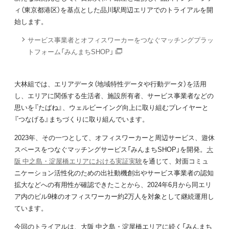
ィ（東京都港区）を基点とした品川駅周辺エリアでのトライアルを開
始します。
サービス事業者とオフィスワーカーをつなぐマッチングプラッ
トフォーム「みんまちSHOP」
大林組では、エリアデータ（地域特性データや行動データ）を活用
し、エリアに関係する生活者、施設所有者、サービス事業者などの
思いを『たばね』、ウェルビーイング向上に取り組むプレイヤーと
『つなげる』まちづくりに取り組んでいます。
2023年、その一つとして、オフィスワーカーと周辺サービス、遊休
スペースをつなぐマッチングサービス「みんまちSHOP」を開発。
大
阪 中之島・淀屋橋エリアにおける実証実験
を通じて、対面コミュ
ニケーション活性化のための出社動機創出やサービス事業者の認知
拡大などへの有用性が確認できたことから、2024年6月から同エリ
ア内のビル9棟のオフィスワーカー約2万人を対象として継続運用し
ています。
今回のトライアルは、大阪 中之島・淀屋橋エリアに続く「みんまち