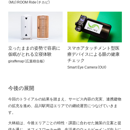
（MU）ROOM Ride（チカビ）
立ったままの姿勢で容易に
スマホアタッチメント型医
仮眠がとれる立寝体験
療デバイスによる眼の健康
チェック
giraffenap（広葉樹合板）
Smart Eye Camera（OUI）
今後の展開
今回のトライアルの結果を踏まえ、サービス内容の充実、連携建物
の拡充を進め、品川駅周辺エリアでの継続運営につなげていきま
す。
大林組は、今後エリアごとの特性・課題に合わせた施策の立案と提
供を通じ、オフィスワーカー他、生活者のウェルビーイング向上に