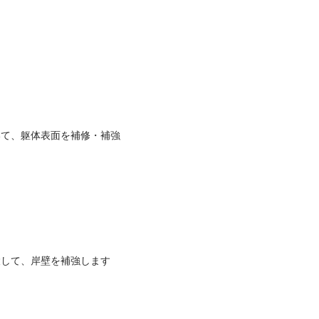
術
いて、躯体表面を補修・補強
設して、岸壁を補強します