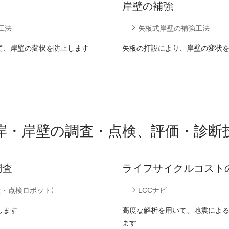
岸壁の補強
工法
矢板式岸壁の補強工法
て、岸壁の変状を防止します
矢板の打設により、岸壁の変状
岸・岸壁の調査・点検、評価・診断
調査
ライフサイクルコスト
査・点検ロボット）
LCCナビ
します
高度な解析を用いて、地震によ
ます