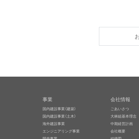
事業
会社情報
国内建設事業（建築）
ごあいさつ
国内建設事業（土木）
大林組基本理念
海外建設事業
中期経営計画
エンジニアリング事業
会社概要
開発事業
組織図