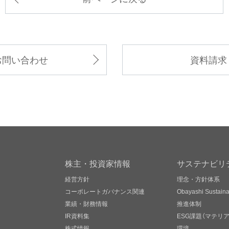
お問い合わせ
資料請求
株主・投資家情報
サステナビリ
経営方針
理念・方針体系
コーポレートガバナンス関連
Obayashi Sustainab
業績・財務情報
推進体制
IR資料集
ESG課題（マテリ
株式情報
環境