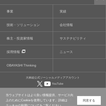
事業
実績
技術・ソリューション
会社情報
株主・投資家情報
サステナビリティ
採用情報
ニュース
OBAYASHI
Thinking
大林組公式
ソーシャルメディア
アカウント
YouTube
当ウェブサイトはより良い情報提供、サービス向
このサイトについて
個人情報保護について
ソーシャルメディアポリシー
ウェブアクセシビリティについて
上のためにCookieを使用しています。詳細は
同意する
クッキーの利用について
をご覧ください。