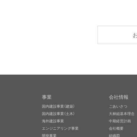
事業
会社情報
国内建設事業（建築）
ごあいさつ
国内建設事業（土木）
大林組基本理念
海外建設事業
中期経営計画
エンジニアリング事業
会社概要
開発事業
組織図