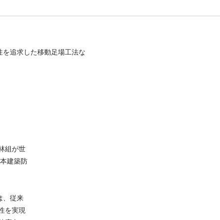
性を追求した移動足場工法な
林組が世
日本建築防
工法は、従来
性を実現