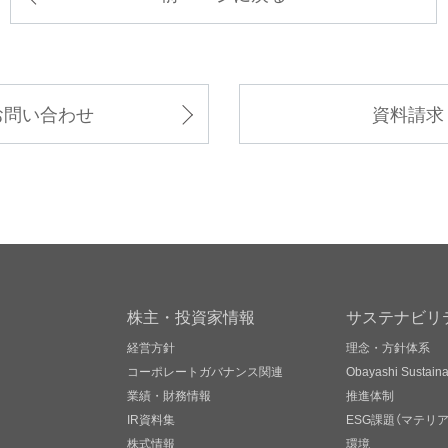
お問い合わせ
資料請求
株主・投資家情報
サステナビリ
経営方針
理念・方針体系
コーポレートガバナンス関連
Obayashi Sustainab
業績・財務情報
推進体制
IR資料集
ESG課題（マテリ
株式情報
環境