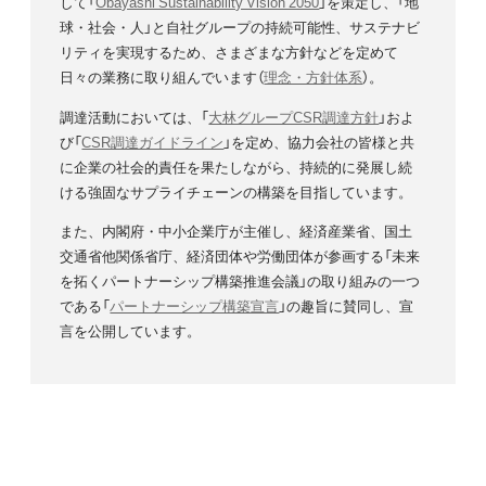
して「
Obayashi Sustainability Vision 2050
」を策定し、「地
球・社会・人」と自社グループの持続可能性、サステナビ
リティを実現するため、さまざまな方針などを定めて
日々の業務に取り組んでいます（
理念・方針体系
）。
調達活動においては、「
大林グループCSR調達方針
」およ
び「
CSR調達ガイドライン
」を定め、協力会社の皆様と共
に企業の社会的責任を果たしながら、持続的に発展し続
ける強固なサプライチェーンの構築を目指しています。
また、内閣府・中小企業庁が主催し、経済産業省、国土
交通省他関係省庁、経済団体や労働団体が参画する「未来
を拓くパートナーシップ構築推進会議」の取り組みの一つ
である「
パートナーシップ構築宣言
」の趣旨に賛同し、宣
言を公開しています。