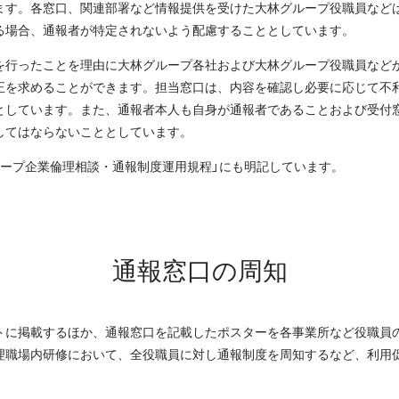
ます。各窓口、関連部署など情報提供を受けた大林グループ役職員など
る場合、通報者が特定されないよう配慮することとしています。
を行ったことを理由に大林グループ各社および大林グループ役職員など
正を求めることができます。担当窓口は、内容を確認し必要に応じて不
としています。また、通報者本人も自身が通報者であることおよび受付
してはならないこととしています。
ループ企業倫理相談・通報制度運用規程」にも明記しています。
通報窓口の周知
トに掲載するほか、通報窓口を記載したポスターを各事業所など役職員
理職場内研修において、全役職員に対し通報制度を周知するなど、利用