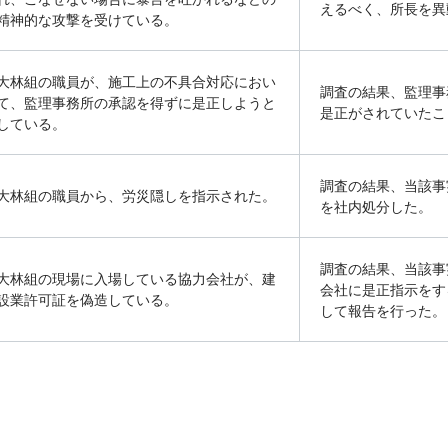
える
べく、所長を異
精神的な
攻撃を受けている。
大林組の職員が、施工上の不具合対応におい
調査の結果、監理事
て、
監理事務所の承認を得ずに是正しようと
是正
がされていたこ
している。
調査の結果、当該事
大林組の職員から、労災隠しを指示された。
を
社内処分した。
調査の結果、当該事
大林組の現場に入場している協力会社が、建
会社
に是正指示をす
設業
許可証を偽造している。
して報告
を行った。