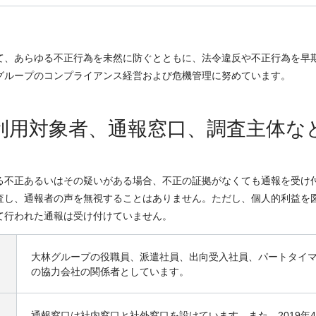
て、あらゆる不正行為を未然に防ぐとともに、法令違反や不正行為を早
グループのコンプライアンス経営および危機管理に努めています。
利用対象者、通報窓口、調査主体な
る不正あるいはその疑いがある場合、不正の証拠がなくても通報を受け
査し、通報者の声を無視することはありません。ただし、個人的利益を図
て行われた通報は受け付けていません。
大林グループの役職員、派遣社員、出向受入社員、パートタイ
の協力会社の関係者としています。
通報窓口は社内窓口と社外窓口を設けています。また、2019年