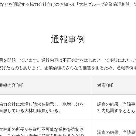
などを明記する協力会社向けのお知らせ「大林グループ企業倫理相談・通報制度
通報事例
ら運用を開始しています。通報内容は不正会計をはじめとして多岐にわた
防げたものもあります。企業倫理のさらなる推進を図るため、通報事例
通報内容（例）
対応（例）
協力会社に水増し請求を指示し、水増し分を
調査の結果、当該事
着服
している大林組職員がいる。
社内
処罰するととも
大林組の所長から遂行不可能な業務を強制さ
調査の結果、当該事
れ、
こなせない場合に暴言を吐かれるなどの