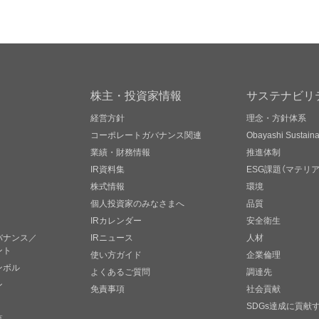
株主・投資家情報
サステナビリ
経営方針
理念・方針体系
コーポレートガバナンス関連
Obayashi Sustainab
業績・財務情報
推進体制
IR資料集
ESG課題（マテリ
株式情報
環境
個人投資家のみなさまへ
品質
IRカレンダー
安全衛生
バナンス／
IRニュース
人材
ント
使い方ガイド
企業倫理
ンボル
よくあるご質問
調達先
ン
免責事項
社会貢献
SDGs達成に貢献
覧