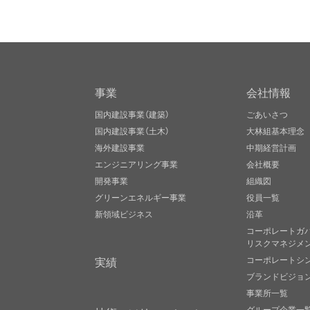
事業
会社情報
国内建設事業（建築）
ごあいさつ
国内建設事業（土木）
大林組基本理念
海外建設事業
中期経営計画
エンジニアリング事業
会社概要
開発事業
組織図
グリーンエネルギー事業
役員一覧
新領域ビジネス
沿革
コーポレートガ
リスクマネジメ
実績
コーポレートシ
ブランドビジョ
事業所一覧
グループ企業一