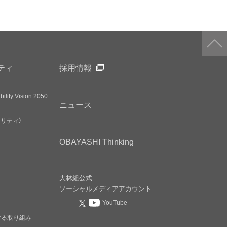
ティ
採用情報
ility Vision 2050
ニュース
アリティ）
OBAYASHI
Thinking
大林組公式
ソーシャルメディア
アカウント
YouTube
する取り組み