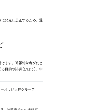
期に発見し是正するため、通
ど
付けます。通報対象者がたと
る目的や誹謗（ひぼう）、中
マーおよび
大林グループ
4月には
監査役への通報窓