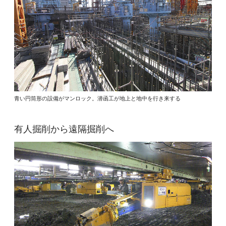
青い円筒形の設備がマンロック。潜函工が地上と地中を行き来する
有人掘削から遠隔掘削へ