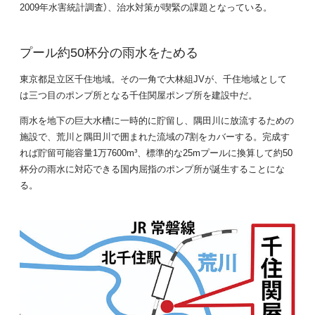
2009年水害統計調査）、治水対策が喫緊の課題となっている。
プール約50杯分の雨水をためる
東京都足立区千住地域。その一角で大林組JVが、千住地域として
は三つ目のポンプ所となる千住関屋ポンプ所を建設中だ。
雨水を地下の巨大水槽に一時的に貯留し、隅田川に放流するための
施設で、荒川と隅田川で囲まれた流域の7割をカバーする。完成す
れば貯留可能容量1万7600m³、標準的な25mプールに換算して約50
杯分の雨水に対応できる国内屈指のポンプ所が誕生することにな
る。