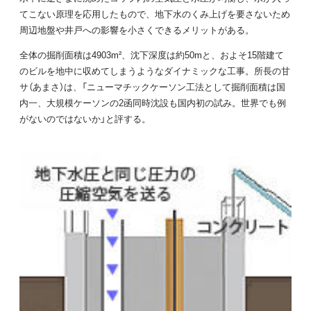
てこない原理を応用したもので、地下水のくみ上げを要さないため
周辺地盤や井戸への影響を小さくできるメリットがある。
全体の掘削面積は4903m²、沈下深度は約50mと、およそ15階建て
のビルを地中に収めてしまうようなダイナミックな工事。所長の甘
サ（あまさ）は、「ニューマチックケーソン工法として掘削面積は国
内一、大規模ケーソンの2函同時沈設も国内初の試み。世界でも例
がないのではないか」と評する。