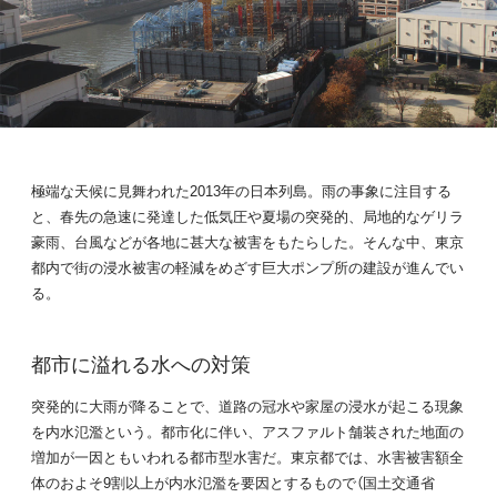
極端な天候に見舞われた2013年の日本列島。雨の事象に注目する
と、春先の急速に発達した低気圧や夏場の突発的、局地的なゲリラ
豪雨、台風などが各地に甚大な被害をもたらした。そんな中、東京
都内で街の浸水被害の軽減をめざす巨大ポンプ所の建設が進んでい
る。
都市に溢れる水への対策
突発的に大雨が降ることで、道路の冠水や家屋の浸水が起こる現象
を内水氾濫という。都市化に伴い、アスファルト舗装された地面の
増加が一因ともいわれる都市型水害だ。東京都では、水害被害額全
体のおよそ9割以上が内水氾濫を要因とするもので（国土交通省