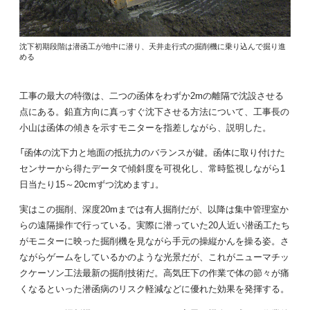
沈下初期段階は潜函工が地中に潜り、天井走行式の掘削機に乗り込んで掘り進
める
工事の最大の特徴は、二つの函体をわずか2mの離隔で沈設させる
点にある。鉛直方向に真っすぐ沈下させる方法について、工事長の
小山は函体の傾きを示すモニターを指差しながら、説明した。
「函体の沈下力と地面の抵抗力のバランスが鍵。函体に取り付けた
センサーから得たデータで傾斜度を可視化し、常時監視しながら1
日当たり15～20cmずつ沈めます」。
実はこの掘削、深度20mまでは有人掘削だが、以降は集中管理室か
らの遠隔操作で行っている。実際に潜っていた20人近い潜函工たち
がモニターに映った掘削機を見ながら手元の操縦かんを操る姿。さ
ながらゲームをしているかのような光景だが、これがニューマチッ
クケーソン工法最新の掘削技術だ。高気圧下の作業で体の節々が痛
くなるといった潜函病のリスク軽減などに優れた効果を発揮する。