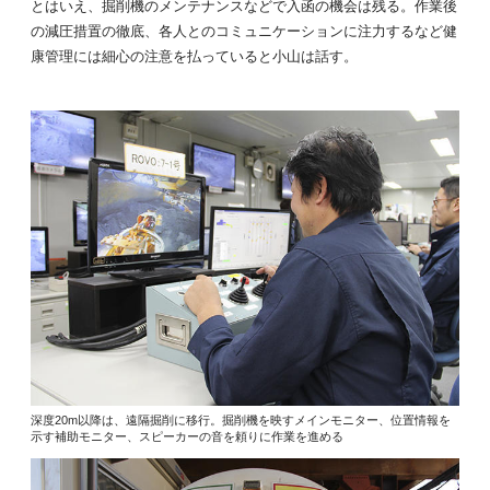
とはいえ、掘削機のメンテナンスなどで入函の機会は残る。作業後
の減圧措置の徹底、各人とのコミュニケーションに注力するなど健
康管理には細心の注意を払っていると小山は話す。
深度20m以降は、遠隔掘削に移行。掘削機を映すメインモニター、位置情報を
示す補助モニター、スピーカーの音を頼りに作業を進める