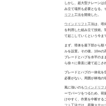
しかし、超大型クレーンは
み立て場所も必要となる。
リフト
工法を開発した。
ウインドリフト
工法は、塔
を利用した組み立て技術。
て起こしていくという今ま
まず、塔体を最下部から順々
ルを設置。その後、10mの
ブレードとハブを水平のま
ら徐々に垂直に建て起こさ
ブレードとハブの一体化を
必要がない。周囲が林地の
風に強いのも
ウインドリフ
ーでパーツをつるため、荷
けやすく、作業を中断する
フト
工法では、昇降ステー