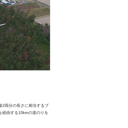
線2両分の長さに相当するブ
経由する10kmの道のりを