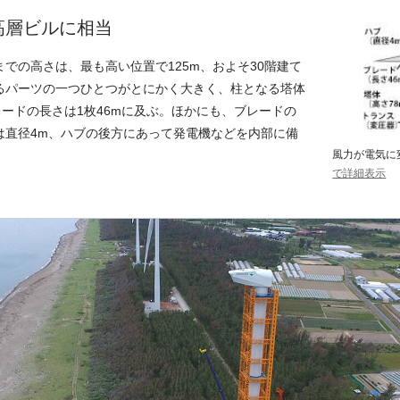
高層ビルに相当
での高さは、最も高い位置で125m、およそ30階建て
るパーツの一つひとつがとにかく大きく、柱となる塔体
レードの長さは1枚46mに及ぶ。ほかにも、ブレードの
は直径4m、ハブの後方にあって発電機などを内部に備
風力が電気
で詳細表示