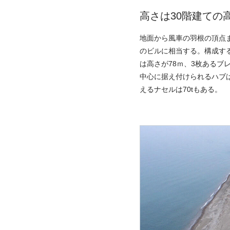
高さは30階建ての
地面から風車の羽根の頂点ま
のビルに相当する。構成す
は高さが78ｍ、3枚あるブ
中心に据え付けられるハブ
えるナセルは70tもある。