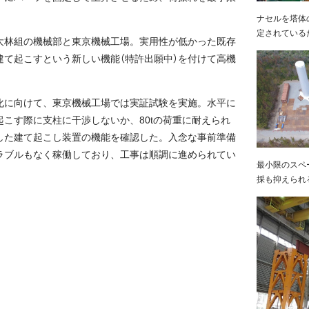
ナセルを塔体
定されている
大林組の機械部と東京機械工場。実用性が低かった既存
建て起こすという新しい機能（特許出願中）を付けて高機
化に向けて、東京機械工場では実証試験を実施。水平に
こす際に支柱に干渉しないか、80tの荷重に耐えられ
した建て起こし装置の機能を確認した。入念な事前準備
ラブルもなく稼働しており、工事は順調に進められてい
最小限のスペ
採も抑えられ