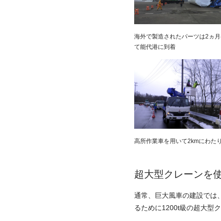
海外で製造されたパーツは2ヵ
て能代港に到着
高所作業車を用いて2kmにわた
超大型クレーンを
通常、巨大風車の建設では、
るために1200t級の超大