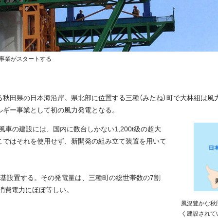
事業がスタートする
る秋田県の日本海沿岸。県北部に位置する三種（みたね）町で大林組は風
ルギー事業として初の風力発電となる。
風車の建設には、国内に数台しかない1,200t級の超大
こではそれを使用せず、新開発の組み立て装置を用いて
3基設置する。その発電量は、三種町の総世帯数の7割
間消費電力にほぼ等しい。
風況豊かな秋
く建設されて