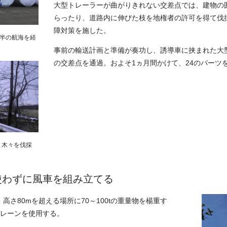
大型トレーラーが曲がりきれない交差点では、建物の
らったり、道路内に伸びた枝を地権者の許可を得て伐
障対策を施した。
月半の航海を経
事前の輸送計画と準備が奏功し、誘導車に挟まれた大
の交差点を通過。およそ1ヵ月間かけて、24のパーツ
り木々を伐採
使わずに風車を組み立てる
高さ80mを超える場所に70～100tの重量物を楊重す
型クレーンを使用する。