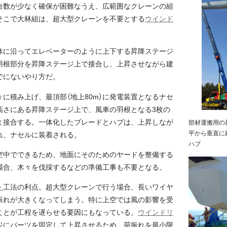
台数が少なく確保が困難なうえ、広範囲なクレーンの組
そこで大林組は、超大型クレーンを不要とする
ウインド
体に沿ってエレベーターのように上下する昇降ステージ
羽根部分を昇降ステージ上で接合し、上昇させながら建
でにないやり方だ。
に積み上げ、最頂部（地上80m）に発電装置となるナセ
高さにある昇降ステージ上で、風車の羽根となる3枚の
ま接合する。一体化したブレードとハブは、上昇しなが
部材運搬用の
平から垂直に
れ、ナセルに装着される。
ハブ
空中でできるため、地面にそのためのヤードを整備する
場合、木々を伐採するなどの準備工事も不要となる。
ト
工法の利点。超大型クレーンで行う場合、長いワイヤ
振れが大きくなってしまう。特に上空では風の影響を受
ことが工程を遅らせる要因にもなっている。
ウインドリ
ジにパーツを固定して上昇させるため、荷振れを最小限