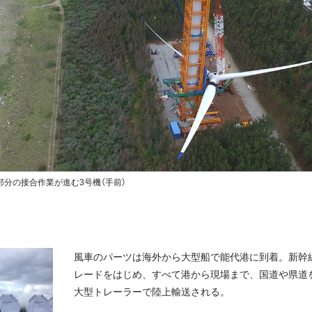
部分の接合作業が進む3号機（手前）
風車のパーツは海外から大型船で能代港に到着。新幹
レードをはじめ、すべて港から現場まで、国道や県道を
大型トレーラーで陸上輸送される。