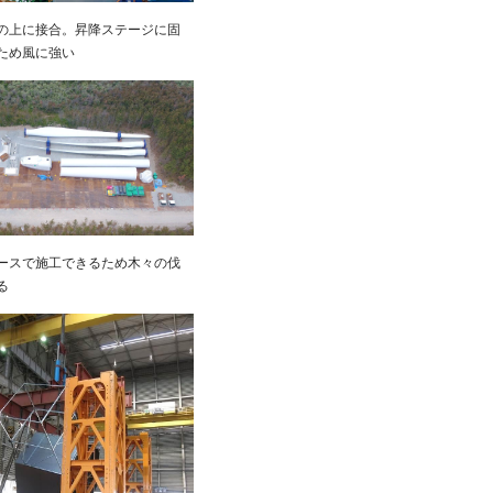
の上に接合。昇降ステージに固
ため風に強い
ースで施工できるため木々の伐
る