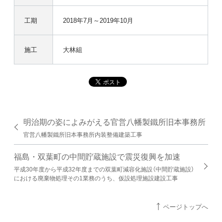
工期
2018年7月～2019年10月
施工
大林組
明治期の姿によみがえる官営八幡製鐵所旧本事務所
官営八幡製鐵所旧本事務所内装整備建築工事
福島・双葉町の中間貯蔵施設で震災復興を加速
平成30年度から平成32年度までの双葉町減容化施設（中間貯蔵施設）
における廃棄物処理その1業務のうち、仮設処理施設建設工事
ページトップへ