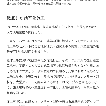
計算と鉄骨図の作製を同時進行させ鉄骨の調達を急いだ
徹底した効率化施工
2018年3月下旬には現地に仮設事務所を立ち上げ、所長を含めた4
人で現場業務を開始した。
工事をスムーズに行うため、準備期間に地盤レベルを一定にする整
地工事やセメントによる地盤改良・強化工事を実施。大型重機の通
行が可能な路盤面を形成した。
躯体工事においては効率化を徹底した。その一つが大梁の先行組立
工法だ。基礎となる大梁を施工場所で鉄筋数量を数えながら組み上
げる従来の方法から、現場敷地内で仮組みした後に躯体に組み込む
工法に変更。小梁部分も、敷地内で製造された鉄筋コンクリート部
材を、大型クレーンで組み立てるサイトPC化工法へと変えること
で、施工場所での作業速度を平準化し、工程の効率化、作業日数の
短縮を図った。
床工事では、配筋とコンクリート型枠を兼ねる波形鋼板のデッキプ