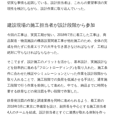
切実な事情も起因している。設計担当者は、これらの要望事項の実
現性を検討しながら、設計作業に取り込んでいった。
建設現場の施工担当者が設計段階から参加
今回の工事は、実質工期が短い。2018年7月に着工した工事は、商
品製造・物流施設の機器設置関連工事が他社施工のため、全体の完
成を待たずに生産エリアの大半を引き渡さなければならず、工程は
絶対に守らなければならなかった。
そこでまず、設計施工のメリットを活かし、基本設計、実施設計な
どを効率的に進める「フロントローディング」を取り入れた。施工条
件に合わせた検証やシミュレーションといった作業を設計段階から
取り入れることで、施工段階での負荷を低減させる手法だ。通常施
工段階で行う作業を前倒しして進めた。中でも、納品までに時間を
要する鉄骨などの発注図を早い段階で作製した。
鉄骨発注図の作製と調達業務を同時に進められるよう、着工前の
2018年3月に東京に準備室を設け、副所長を中心とする施工担当者
4人のチームを結成。設計担当者とすぐに連携が取れる体制を作っ