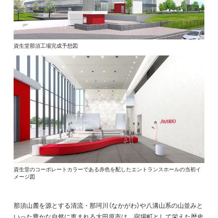
資生堂那須工場完成予想図
資生堂のコーポレートカラーである赤色を配したエントランスホールの当初イ
メージ図
那須山麓を源とする清流・那珂川（なかがわ）や八溝山系の山並みと
いった豊かな自然に恵まれる大田原市は、宿場町として栄えた歴史