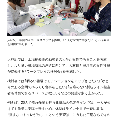
入社5、6年目の若手工場スタッフも参加。「こんな空間で働きたい」という要望
を自由に出し合った
大林組では、工場稼働後の勤務者の大半が女性であることを考慮
し、より良い職場環境の創造に向けて、大林組と発注者の女性社員
が協働する「ワークプレイス検討会」を実施した。
検討会では「明るい職場でモチベーションをアップさせたい」「ゆと
りのある空間でゆっくり食事をしたい」「自席のない製造ライン担当
者も休憩できるスペースが欲しい」などの要望が多く上がった。
例えば、20人で流れ作業を行う化粧品の包装ラインでは、一人が欠
けても作業に支障を来すため、休憩はライン全員で一斉に取る。
「混まないトイレが欲しい」という要望は、こうした工場ならではの