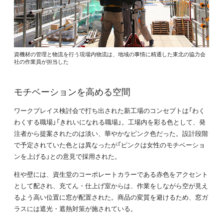
資機材の管理と物流を行う現場内物流は、地域の事情に精通した東北の協力会
社の作業員が担当した
モチベーションを高める空間
ワークプレイス検討会で打ち出された新工場のコンセプトは「わく
わくする職場」「きれいになれる職場」。工場内を彩る色として、発
注者から提案されたのは淡い、華やかなピンク色だった。設計段階
で予定されていた色とは異なったが「ピンクは女性のモチベーショ
ンを上げる」との意見で採用された。
柱や壁には、資生堂のコーポレートカラーである赤色をアクセント
として配され、充てん・仕上げ室からは、作業をしながら空が見え
るよう高い位置に窓が配置された。商品の変質を避けるため、窓ガ
ラスには遮光・遮熱対策が施されている。