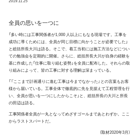
2019.11.25
全員の思いを一つに
「多い時には工事関係者が1,000 人以上にもなる現場です。工事を
成功に導くためには、全員が同じ目標に向かうことが必要でした」
と総括所長大川は語る。そこで、着工当初には施工方法などについ
ての勉強会を定期的に開催。さらに、総括所長大川が自身の経験を
基に作成した「仕事に取り組む姿勢」を全員に配布した。それらの取
り組みによって、皆の工事に対する理解は深まっている。
「『ここまで計画通りに進む工事は今までなかった』との言葉もお客
様から届いている。工事全体で徹底的に先を見据えて工程管理を行
い、全員が思いを一つにしたからこそ」と、総括所長の大川と所長
の田辺は語る。
工事関係者全員が一丸となってめざすゴールまであとわずか。ここ
からラストスパートだ。
（取材2020年3月）