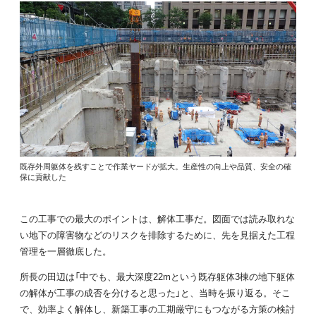
既存外周躯体を残すことで作業ヤードが拡大。生産性の向上や品質、安全の確
保に貢献した
この工事での最大のポイントは、解体工事だ。図面では読み取れな
い地下の障害物などのリスクを排除するために、先を見据えた工程
管理を一層徹底した。
所長の田辺は「中でも、最大深度22mという既存躯体3棟の地下躯体
の解体が工事の成否を分けると思った」と、当時を振り返る。そこ
で、効率よく解体し、新築工事の工期厳守にもつながる方策の検討