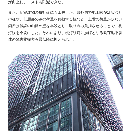
が向上し、コストも削減できた。
また、新築建物の杭打設にも工夫した。最外周で地上階が1階だけ
の柱や、低層部のみの荷重を負担する柱など、上階の荷重が少ない
箇所は仮設の山留め壁を本設として取り込み負担させることで、杭
打設を不要にした。それにより、杭打設時に妨げとなる既存地下躯
体の障害物撤去も最低限に抑えられた。