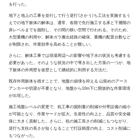
を行った。
地下と地上の工事を並行して行う逆打（さかう）ち工法を実施するう
えでの地下躯体の解体は、通常、各階で先行施工する床と下層階の
床レベルまでを掘削し、その間の狭い空間で行われる。そのため、
大型重機の利用や、解体ガラ搬出経路の確保、重機の配置台数など
が制限され、作業効率を高めることが難しい。
さらに、解体工事では現場周辺への影響や地下水の状況も考慮する
必要があった。そのような状況の中で導き出した方策の一つが、地
下躯体の外周壁を仮壁として継続的に利用する方法だ。
既存外周躯体を残すことで、地盤の崩壊を抑える 山留めのアース
アンカーや切梁が不要となり、地盤から10m下に開放的な作業環境
が出現した。
施工地盤レベルの変更で、杭工事の掘削量の削減や付帯設備の縮小
が可能となり、作業ヤードが拡大。生産性の向上と、品質や安全確
保に大きく貢献した。さらに、杭の施工長さの削減にもつながり、
逆打ち支柱の長さが短くなることで打設精度の向上、コスト削減に
もつながった。