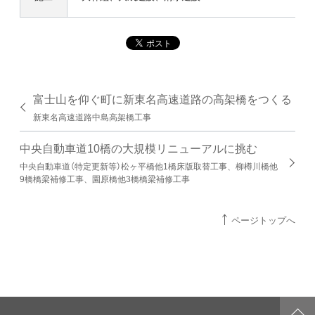
富士山を仰ぐ町に新東名高速道路の高架橋をつくる
新東名高速道路中島高架橋工事
中央自動車道10橋の大規模リニューアルに挑む
中央自動車道（特定更新等）松ヶ平橋他1橋床版取替工事、柳樽川橋他
9橋橋梁補修工事、園原橋他3橋橋梁補修工事
ページトップへ