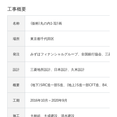
工事概要
名称
（仮称）丸の内1-3計画
場所
東京都千代田区
発注
みずほフィナンシャルグループ、全国銀行協会、三菱地
設計
三菱地所設計、日本設計、久米設計
概要
（地下）SRC造一部S造、（地上）S造一部CFT造、B4、29F、
工期
2016年10月～2020年9月
施工
大林組、大成建設、清水建設