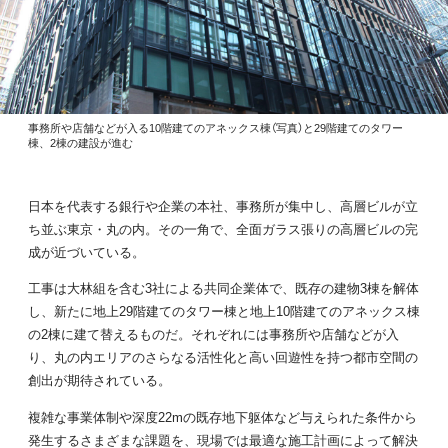
事務所や店舗などが入る10階建てのアネックス棟（写真）と29階建てのタワー
棟、2棟の建設が進む
日本を代表する銀行や企業の本社、事務所が集中し、高層ビルが立
ち並ぶ東京・丸の内。その一角で、全面ガラス張りの高層ビルの完
成が近づいている。
工事は大林組を含む3社による共同企業体で、既存の建物3棟を解体
し、新たに地上29階建てのタワー棟と地上10階建てのアネックス棟
の2棟に建て替えるものだ。それぞれには事務所や店舗などが入
り、丸の内エリアのさらなる活性化と高い回遊性を持つ都市空間の
創出が期待されている。
複雑な事業体制や深度22mの既存地下躯体など与えられた条件から
発生するさまざまな課題を、現場では最適な施工計画によって解決