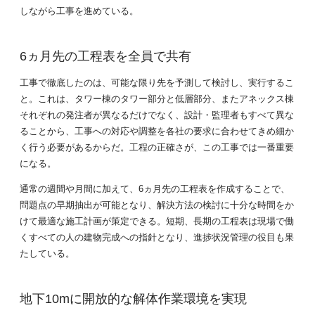
しながら工事を進めている。
6ヵ月先の工程表を全員で共有
工事で徹底したのは、可能な限り先を予測して検討し、実行するこ
と。これは、タワー棟のタワー部分と低層部分、またアネックス棟
それぞれの発注者が異なるだけでなく、設計・監理者もすべて異な
ることから、工事への対応や調整を各社の要求に合わせてきめ細か
く行う必要があるからだ。工程の正確さが、この工事では一番重要
になる。
通常の週間や月間に加えて、6ヵ月先の工程表を作成することで、
問題点の早期抽出が可能となり、解決方法の検討に十分な時間をか
けて最適な施工計画が策定できる。短期、長期の工程表は現場で働
くすべての人の建物完成への指針となり、進捗状況管理の役目も果
たしている。
地下10mに開放的な解体作業環境を実現