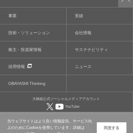
事業
実績
技術・ソリューション
会社情報
株主・投資家情報
サステナビリティ
採用情報
ニュース
OBAYASHI
Thinking
大林組公式
ソーシャルメディア
アカウント
YouTube
当ウェブサイトはより良い情報提供、サービス向
このサイトについて
個人情報保護について
ソーシャルメディアポリシー
ウェブアクセシビリティについて
上のためにCookieを使用しています。詳細は
同意する