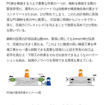
PC橋を構築するうえで重要な作業の一つが、橋桁を構築する際の
緊張管理だ。通常のコンクリートでは自動車や構造物自身の重さで
コンクリートがたわみ、ひび割れてしまう。このため計画的に高強
度なPC鋼材を桁の中に配置し、打設後に両側からジャッキで引っ
張り、圧縮力（プレストレス）を与えることで強度を高めてひび割れ
を防いでいる。
鋼材の設置の許容誤差は数mm、緊張に関しても1mmの伸び誤差
で、圧縮力が大きく変わる。「このように難度の高い橋梁工事を準
備工事から一通り経験できる貴重な現場だ」と話す所長の永江は、
若手社員が上・下部工の作業をそれぞれ担当できるようなローテー
ションを組み、知識やノウハウを習得できる環境も整えている。
PC橋の緊張作業のイメージ図