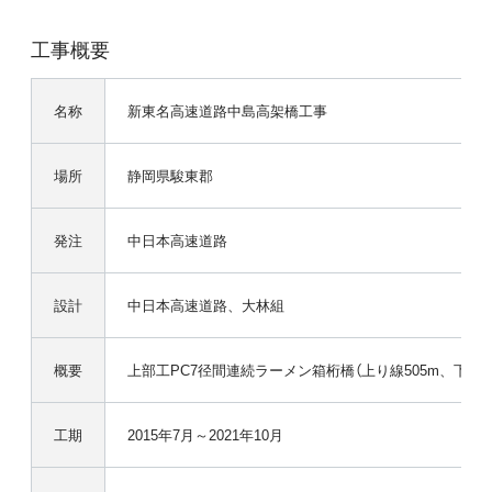
工事概要
名称
新東名高速道路中島高架橋工事
場所
静岡県駿東郡
発注
中日本高速道路
設計
中日本高速道路、大林組
概要
上部工PC7径間連続ラーメン箱桁橋（上り線505m、下り線4
工期
2015年7月～2021年10月