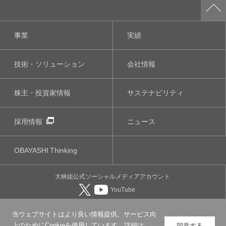
事業
実績
技術・ソリューション
会社情報
株主・投資家情報
サステナビリティ
採用情報
ニュース
OBAYASHI
Thinking
大林組公式
ソーシャルメディア
アカウント
YouTube
当ウェブサイトはより良い情報提供、サービス向
このサイトについて
個人情報保護について
ソーシャルメディアポリシー
ウェブアクセシビリティについて
上のためにCookieを使用しています。詳細は
同意する