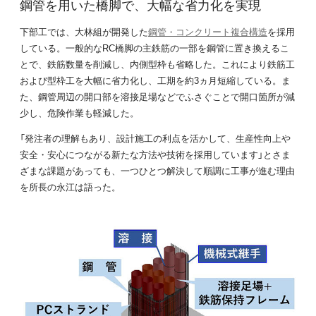
鋼管を用いた橋脚で、大幅な省力化を実現
下部工では、大林組が開発した
鋼管・コンクリート複合構造
を採用
している。一般的なRC橋脚の主鉄筋の一部を鋼管に置き換えるこ
とで、鉄筋数量を削減し、内側型枠も省略した。これにより鉄筋工
および型枠工を大幅に省力化し、工期を約3ヵ月短縮している。ま
た、鋼管周辺の開口部を溶接足場などでふさぐことで開口箇所が減
少し、危険作業も軽減した。
「発注者の理解もあり、設計施工の利点を活かして、生産性向上や
安全・安心につながる新たな方法や技術を採用しています」とさま
ざまな課題があっても、一つひとつ解決して順調に工事が進む理由
を所長の永江は語った。