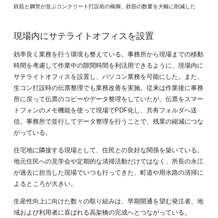
鉄筋と鋼管が並ぶコンクリート打設前の橋脚。鉄筋の数量を大幅に削減した
現場内にサテライトオフィスを設置
効率良く業務を行う環境も整えている。事務所から現場までの移動
時間を考慮して作業中の隙間時間を利活用できるように、現場内に
サテライトオフィスを設置し、パソコン業務を可能にした。また、
生コン打設時の伝票整理でも業務改善を実施。従来は作業後に事務
所に戻って伝票のコピーやデータ整理をしていたが、伝票をスマー
トフォンのメモ機能を使って現場でPDF化し、共有フォルダへ送
信。事務所で並行してデータ整理を行うことで、残業の縮減につな
がっている。
住宅地に隣接する現場として、住民との良好な関係を築いている。
地元住民への見学会や定期的な清掃活動だけではなく、所長の永江
が過去に担当した現場でいつも行ってきた、町道や用水路の清掃に
よるところが大きい。
生産性向上に向けた数々の取り組みは、早期開通を望む発注者、地
域および利用者に喜ばれる高架橋の完成へとつながっている。