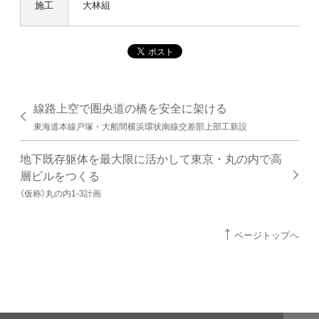
施工
大林組
線路上空で圏央道の橋を安全に架ける
東海道本線戸塚・大船間横浜環状南線交差部上部工新設
地下既存躯体を最大限に活かして東京・丸の内で高
層ビルをつくる
（仮称）丸の内1-3計画
ページトップへ