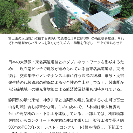
富士山の火山灰が堆積する狭あいで急峻な場所に約500mの高架橋を建設。それ
ぞれの橋脚からバランスを取りながら左右に橋桁を伸ばし、空中で連結させる
日本の大動脈・東名高速道路とのダブルネットワークを形成するた
めに、現在急ピッチで建設が進められている新東名高速道路。完成
後は、交通集中やメンテナンス工事に伴う渋滞の緩和、事故・災害
発生時の代替路線の確保による安全性の向上だけでなく、関東圏か
ら沿線地域への観光客増加による経済波及効果も期待されている。
静岡県の最北東端、神奈川県と山梨県の境に位置する小山町は富士
山を町域に含む緑豊かな町。この山あいで、大林組は最大橋脚高
46mの高架橋の上・下部工を建設している。上部工では、橋脚頭部
（柱頭）からコンクリートを左右に伸ばす張り出し架設工法で長さ約
500mのPC（プレストレスト・コンクリート）橋を構築し、下部工で