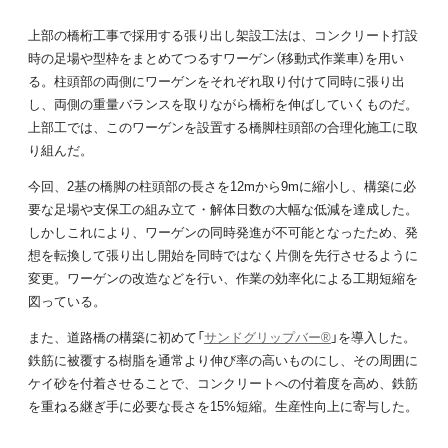
上部の橋桁工事で採用する張り出し架設工法は、コンクリート打設
時の足場や型枠をまとめてつるすワーゲン（移動式作業車）を用い
る。柱頭部の両側にワーゲンをそれぞれ取り付けて同時に張り出
し、両側の重量バランスを取りながら橋桁を伸ばしていくものだ。
上部工では、このワーゲンを設置する橋脚柱頭部の合理化施工に取
り組んだ。
今回、2基の橋脚の柱頭部の長さを12mから9mに縮小し、構築に必
要な足場や支保工の組み立て・解体日数の大幅な低減を達成した。
しかしこれにより、ワーゲンの同時発進が不可能となったため、発
想を転換して張り出し開始を同時ではなく片側を先行させるように
変更。ワーゲンの改造などを行い、作業の効率化による工期短縮を
図っている。
また、道路橋の構築に初めて「
サンドグリップバー®
」を導入した。
鉄筋に被覆する樹脂を通常より伸び率の高いものにし、その周囲に
ケイ砂を付着させることで、コンクリートへの付着度を高め、鉄筋
を重ねる継ぎ手に必要な長さを15%短縮。生産性向上に寄与した。