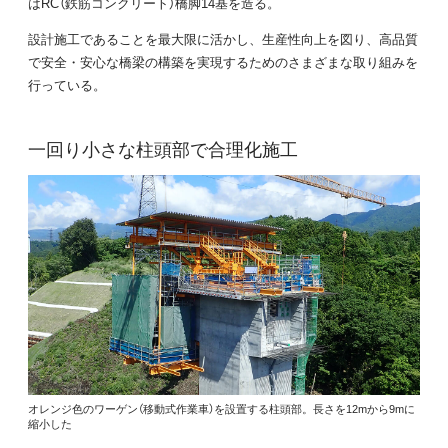
はRC（鉄筋コンクリート）橋脚14基を造る。
設計施工であることを最大限に活かし、生産性向上を図り、高品質
で安全・安心な橋梁の構築を実現するためのさまざまな取り組みを
行っている。
一回り小さな柱頭部で合理化施工
オレンジ色のワーゲン（移動式作業車）を設置する柱頭部。長さを12mから9mに
縮小した