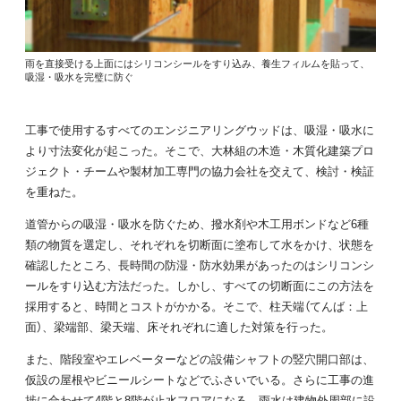
雨を直接受ける上面にはシリコンシールをすり込み、養生フィルムを貼って、
吸湿・吸水を完璧に防ぐ
工事で使用するすべてのエンジニアリングウッドは、吸湿・吸水に
より寸法変化が起こった。そこで、大林組の木造・木質化建築プロ
ジェクト・チームや製材加工専門の協力会社を交えて、検討・検証
を重ねた。
道管からの吸湿・吸水を防ぐため、撥水剤や木工用ボンドなど6種
類の物質を選定し、それぞれを切断面に塗布して水をかけ、状態を
確認したところ、長時間の防湿・防水効果があったのはシリコンシ
ールをすり込む方法だった。しかし、すべての切断面にこの方法を
採用すると、時間とコストがかかる。そこで、柱天端（てんば：上
面）、梁端部、梁天端、床それぞれに適した対策を行った。
また、階段室やエレベーターなどの設備シャフトの竪穴開口部は、
仮設の屋根やビニールシートなどでふさいでいる。さらに工事の進
捗に合わせて4階と8階が止水フロアになる。雨水は建物外周部に設