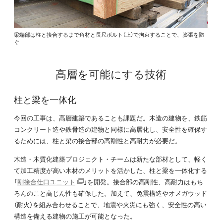
梁端部は柱と接合するまで角材と長尺ボルト（上）で拘束することで、膨張を防
ぐ
高層を可能にする技術
柱と梁を一体化
今回の工事は、高層建築であることも課題だ。木造の建物を、鉄筋
コンクリート造や鉄骨造の建物と同様に高層化し、安全性を確保す
るためには、柱と梁の接合部の高剛性と高耐力が必要だ。
木造・木質化建築プロジェクト・チームは新たな部材として、軽く
て加工精度が高い木材のメリットを活かした、柱と梁を一体化する
「
剛接合仕口ユニット
」を開発。接合部の高剛性、高耐力はもち
ろんのこと高じん性も確保した。加えて、免震構造やオメガウッド
（耐火）を組み合わせることで、地震や火災にも強く、安全性の高い
構造を備える建物の施工が可能となった。