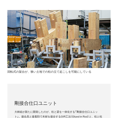
回転式の架台が、狭い土地での柱の立て起こしを可能にしている
剛接合仕口ユニット
大林組が新たに開発したのが、柱と梁を一体化する「剛接合仕口ユニッ
ト」。接合具と接着剤で木材を接合するGIR工法（Glued in Rod）と、柱と柱