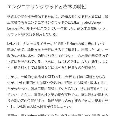
エンジニアリングウッドと樹木の特性
構造上の安全性を確保するために、建物の要となる柱と梁には、加
工木材であるエンジニアリングウッドのLVL（Laminated Veneer
Lumber）をボルトやビスでつづり一体化した、耐火木造技術「
オメ
ガウッド（耐火）
」を採用している。
LVLとは、丸太をスライサーなどで厚さ約4mmの薄い板にした後、
乾燥させて、繊維方向を平行にそろえて積層し、圧着したもの。一
般的な木材に比べ、強度にバラツキが少なく、含水率が基準値内で
正確に管理されている。さらに、ねじれや割れ、反りが発生しにく
く、構造材としては鉄骨などに比べると軽量なのが特長だ。
しかし、一般的な集成材やCLT（※1）、合板では特に問題とならな
いが、LVLの断面からは雨や空気中の湿気からも吸湿・吸水するこ
とが分かった。製材⼯場に保管していたLVLの寸法には変化が生じ
ていた。さらに、事前の柱と梁の接合実験では、雨に濡れた部材の
接合部の穴の位置がずれ、鉄筋が差し込めず接合できない現象も発
生し、LVL断面の吸水対策が必要になった。
原因は、樹木や植物が根から水分を全体に行き渡らせる「道管」の存