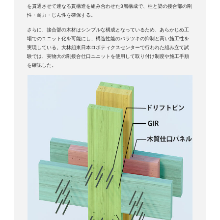
を貫通させて連なる貫構造を組み合わせた3層構成で、柱と梁の接合部の剛
性・耐力・じん性を確保する。
さらに、接合部の木材はシンプルな構成となっているため、あらかじめ工
場でのユニット化を可能にし、構造性能のバラツキの抑制と高い施工性を
実現している。大林組東日本ロボティクスセンターで行われた組み立て試
験では、実物大の剛接合仕口ユニットを使用して取り付け制度や施工手順
を確認した。