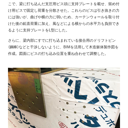
こで、梁に打ち込んだ支圧用ビス頭に支持プレートを載せ、留め付
け用ビスで固定し荷重を分散させた。これらのビスは引き抜きの力
には強いが、曲げや横の力に弱いため、カーテンウォールを取り付
けた後の鉛直荷重に加え、風などによる横からの水平力も負担でき
るように支持プレートをL型にした。
さらに、梁内部にすでに打ち込まれている接合用のドリフトピン
（鋼棒）などと干渉しないように、BIMを活用して木造躯体製作図を
作成。図面にビスの打ち込み位置を重ね合わせて調整した。