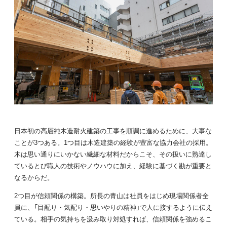
日本初の高層純木造耐火建築の工事を順調に進めるために、大事な
ことが3つある。1つ目は木造建築の経験が豊富な協力会社の採用。
木は思い通りにいかない繊細な材料だからこそ、その扱いに熟達し
ているとび職人の技術やノウハウに加え、経験に基づく勘が重要と
なるからだ。
2つ目が信頼関係の構築。所長の青山は社員をはじめ現場関係者全
員に、「目配り・気配り・思いやりの精神」で人に接するように伝え
ている。相手の気持ちを汲み取り対処すれば、信頼関係を強めるこ