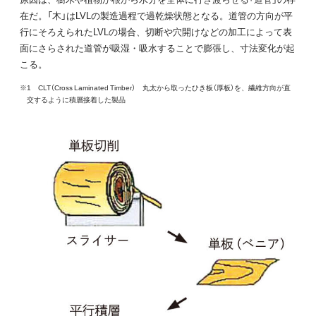
在だ。「木」はLVLの製造過程で過乾燥状態となる。道管の方向が平
行にそろえられたLVLの場合、切断や穴開けなどの加工によって表
面にさらされた道管が吸湿・吸水することで膨張し、寸法変化が起
こる。
※1 CLT（Cross Laminated Timber） 丸太から取ったひき板（厚板）を、繊維方向が直
交するように積層接着した製品