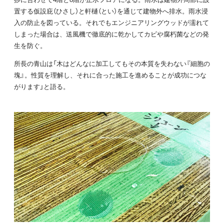
置する仮設庇（ひさし）と軒樋（とい）を通じて建物外へ排水。雨水浸
入の防止を図っている。それでもエンジニアリングウッドが濡れて
しまった場合は、送風機で徹底的に乾かしてカビや腐朽菌などの発
生を防ぐ。
所長の青山は「木はどんなに加工してもその本質を失わない『細胞の
塊』。性質を理解し、それに合った施工を進めることが成功につな
がります」と語る。