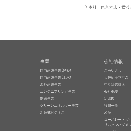
本社・東京本店・横浜支
事業
会社情報
国内建設事業（建築）
ごあいさつ
国内建設事業（土木）
大林組基本理念
海外建設事業
中期経営計画
エンジニアリング事業
会社概要
開発事業
組織図
グリーンエネルギー事業
役員一覧
新領域ビジネス
沿革
コーポレートガ
リスクマネジメ