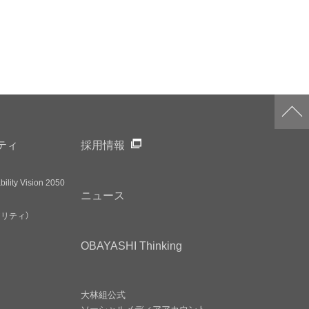
ティ
採用情報
ility Vision 2050
ニュース
アリティ）
OBAYASHI
Thinking
大林組公式
ソーシャルメディア
アカウント