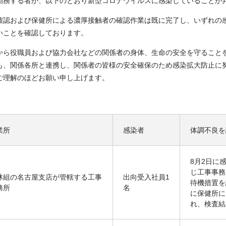
勤務する者が、以下のとおり新型コロナウイルスに感染していることが
確認および保健所による濃厚接触者の確認作業は既に完了し、いずれの
いことを確認しております。
から役職員および協力会社などの関係者の身体、生命の安全を守ること
も、関係各所と連携し、関係者の皆様の安全確保のため感染拡大防止に
ご理解のほどお願い申し上げます。
業所
感染者
体調不良を
8月2日に
じ工事事務
林組の名古屋支店が管轄する工事
出向受入社員1
待機措置を
務所
名
に保健所に
れ、検査結