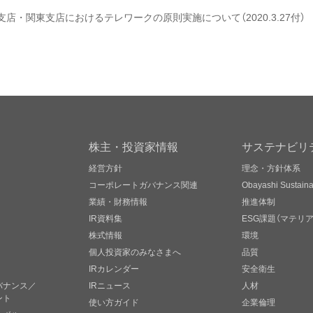
店・関東支店におけるテレワークの原則実施について（2020.3.27付）
株主・投資家情報
サステナビリ
経営方針
理念・方針体系
コーポレートガバナンス関連
Obayashi Sustainab
業績・財務情報
推進体制
IR資料集
ESG課題（マテリ
株式情報
環境
個人投資家のみなさまへ
品質
IRカレンダー
安全衛生
バナンス／
IRニュース
人材
ント
使い方ガイド
企業倫理