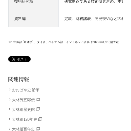
技術研究所
研究拠点である技術研究所の、本館テ
資料編
定款、財務諸表、開発技術などの基本
※1 中国語（繁体字）、タイ語、ベトナム語、インドネシア語版は2022年3月公開予定
関連情報
おおばや史 沿革
大林芳五郎伝
大林組歴史館
大林組120年史
大林組百年史