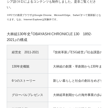
シア語（※1）によるコンテンツも制作しました。是非ご覧くださ
い。
※PCでの推奨ブラウザはGoogle Chrome、Microsoft Edge、Safari（すべて最新版）とな
ります。なお、Internet Explorerは対象外です。
大林組130年史「OBAYASHI CHRONICLE 130 1892-
2021」の構成
経営史 2011-2021
「技術革新」「ESG経営」「社会課題の
130年史概観
大林組の創業・草創期から130年まで
6つのストーリー
新しい暮らしと社会の創出をめざす「近
グローバルプレゼンス
大林組草創期からの海外事業の歩みと