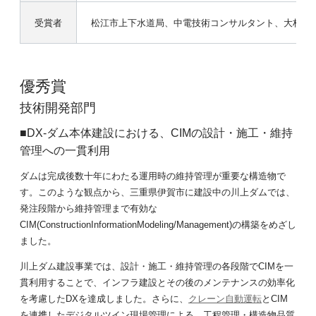
受賞者
松江市上下水道局、中電技術コンサルタント、大林組
優秀賞
技術開発部門
■DX-ダム本体建設における、CIMの設計・施工・維持
管理への一貫利用
ダムは完成後数十年にわたる運用時の維持管理が重要な構造物で
す。このような観点から、三重県伊賀市に建設中の川上ダムでは、
発注段階から維持管理まで有効な
CIM(ConstructionInformationModeling/Management)の構築をめざし
ました。
川上ダム建設事業では、設計・施工・維持管理の各段階でCIMを一
貫利用することで、
インフラ建設とその後のメンテナンスの効率化
を考慮したDXを達成しました。さらに、
クレーン自動運転
とCIM
を連携したデジタルツイン現場管理による、工程管理・構造物品質