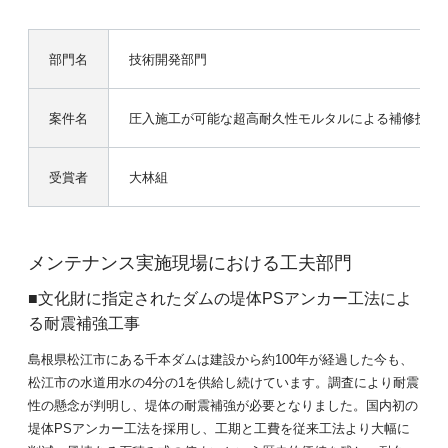
部門名
技術開発部門
案件名
圧入施工が可能な超高耐久性モルタルによる補修技術（
受賞者
大林組
メンテナンス実施現場における工夫部門
■文化財に指定されたダムの堤体PSアンカー工法によ
る耐震補強工事
島根県松江市にある千本ダムは建設から約100年が経過した今も、
松江市の水道用水の4分の1を供給し続けています。調査により耐震
性の懸念が判明し、堤体の耐震補強が必要となりました。国内初の
堤体PSアンカー工法を採用し、工期と工費を従来工法より大幅に