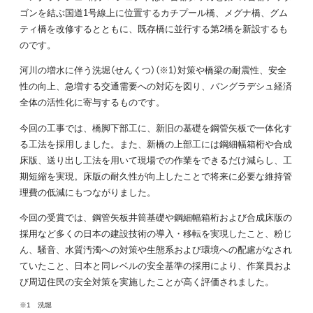
ゴンを結ぶ国道1号線上に位置するカチプール橋、メグナ橋、グム
ティ橋を改修するとともに、既存橋に並行する第2橋を新設するも
のです。
河川の増水に伴う洗堀（せんくつ）（※1）対策や橋梁の耐震性、安全
性の向上、急増する交通需要への対応を図り、バングラデシュ経済
全体の活性化に寄与するものです。
今回の工事では、橋脚下部工に、新旧の基礎を鋼管矢板で一体化す
る工法を採用しました。また、新橋の上部工には鋼細幅箱桁や合成
床版、送り出し工法を用いて現場での作業をできるだけ減らし、工
期短縮を実現。床版の耐久性が向上したことで将来に必要な維持管
理費の低減にもつながりました。
今回の受賞では、鋼管矢板井筒基礎や鋼細幅箱桁および合成床版の
採用など多くの日本の建設技術の導入・移転を実現したこと、粉じ
ん、騒音、水質汚濁への対策や生態系および環境への配慮がなされ
ていたこと、日本と同レベルの安全基準の採用により、作業員およ
び周辺住民の安全対策を実施したことが高く評価されました。
※1 洗堀