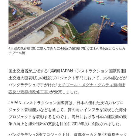
4車線の既存橋（左）に並んで新たに4車線の第2橋（右）が加わり8車線となったカ
チプール橋
国土交通省が主催する「第6回JAPANコンストラクション国際賞（国
土交通大臣表彰）」の建設プロジェクト部門において、大林組などが
バングラデシュで手がけた「
カチプール・メグナ・グムティ新橋建
設及び既存橋改修工事
」が受賞しました。
JAPANコンストラクション国際賞は、日本の優れた技術力やプロ
ジェクト管理能力などを通じて、質の高いインフラを実現した海外
プロジェクトを表彰するものです。海外における日本の建設業の競
争力向上と海外進出の支援を目的に2017年度に創設されました。
バングラデシュ3橋プロジェクトは、首都ダッカと第2の首都チッタ