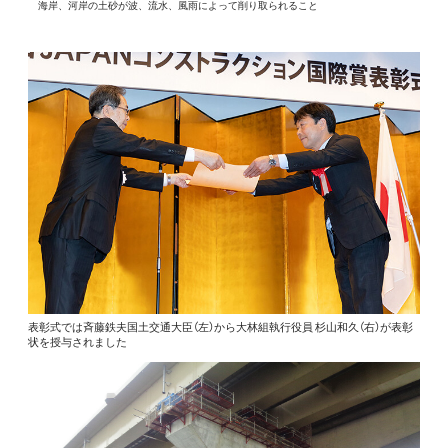
海岸、河岸の土砂が波、流水、風雨によって削り取られること
表彰式では斉藤鉄夫国土交通大臣（左）から大林組執行役員 杉山和久（右）が表彰
状を授与されました