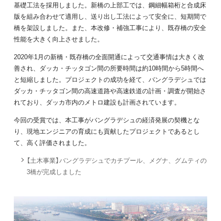
基礎工法を採用しました。新橋の上部工では、鋼細幅箱桁と合成床
版を組み合わせて適用し、送り出し工法によって安全に、短期間で
橋を架設しました。また、本改修・補強工事により、既存橋の安全
性能を大きく向上させました。
2020年1月の新橋・既存橋の全面開通によって交通事情は大きく改
善され、ダッカ・チッタゴン間の所要時間は約10時間から5時間へ
と短縮しました。プロジェクトの成功を経て、バングラデシュでは
ダッカ・チッタゴン間の高速道路や高速鉄道の計画・調査が開始さ
れており、ダッカ市内のメトロ建設も計画されています。
今回の受賞では、本工事がバングラデシュの経済発展の契機とな
り、現地エンジニアの育成にも貢献したプロジェクトであるとし
て、高く評価されました。
【土木事業】バングラデシュでカチプール、メグナ、グムティの
3橋が完成しました