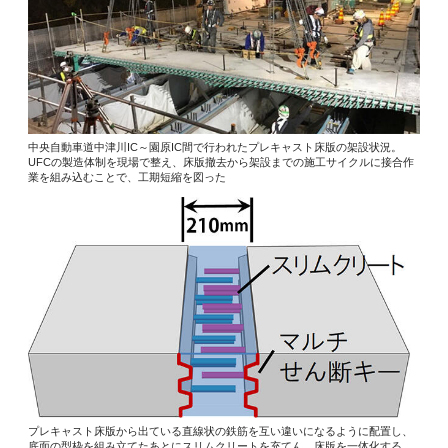
中央自動車道中津川IC～園原IC間で行われたプレキャスト床版の架設状況。
UFCの製造体制を現場で整え、床版撤去から架設までの施工サイクルに接合作
業を組み込むことで、工期短縮を図った
プレキャスト床版から出ている直線状の鉄筋を互い違いになるように配置し、
底面の型枠を組み立てたあとにスリムクリートを充てん。床版を一体化する