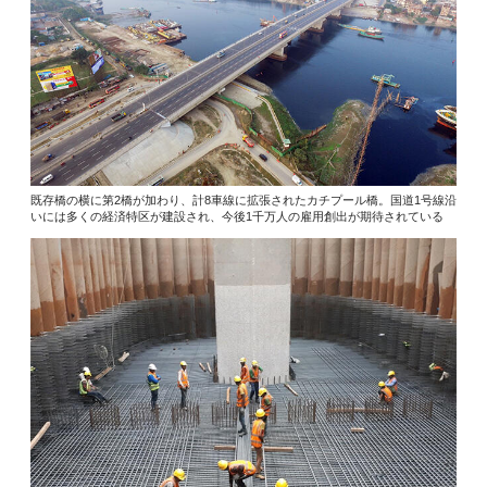
既存橋の横に第2橋が加わり、計8車線に拡張されたカチプール橋。国道1号線沿
いには多くの経済特区が建設され、今後1千万人の雇用創出が期待されている