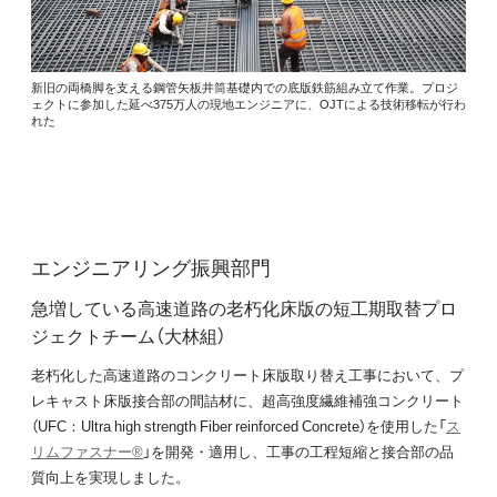
新旧の両橋脚を支える鋼管矢板井筒基礎内での底版鉄筋組み立て作業。プロジ
ェクトに参加した延べ375万人の現地エンジニアに、OJTによる技術移転が行わ
れた
エンジニアリング振興部門
急増している高速道路の老朽化床版の短工期取替プロ
ジェクトチーム（大林組）
老朽化した高速道路のコンクリート床版取り替え工事において、プ
レキャスト床版接合部の間詰材に、超高強度繊維補強コンクリート
（UFC：Ultra high strength Fiber reinforced Concrete）を使用した「
ス
リムファスナー®
」を開発・適用し、工事の工程短縮と接合部の品
質向上を実現しました。