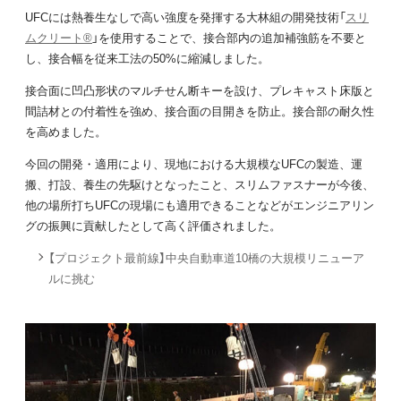
UFCには熱養生なしで高い強度を発揮する大林組の開発技術「
スリ
ムクリート®
」を使用することで、接合部内の追加補強筋を不要と
し、接合幅を従来工法の50%に縮減しました。
接合面に凹凸形状のマルチせん断キーを設け、プレキャスト床版と
間詰材との付着性を強め、接合面の目開きを防止。接合部の耐久性
を高めました。
今回の開発・適用により、現地における大規模なUFCの製造、運
搬、打設、養生の先駆けとなったこと、スリムファスナーが今後、
他の場所打ちUFCの現場にも適用できることなどがエンジニアリン
グの振興に貢献したとして高く評価されました。
【プロジェクト最前線】中央自動車道10橋の大規模リニューア
ルに挑む