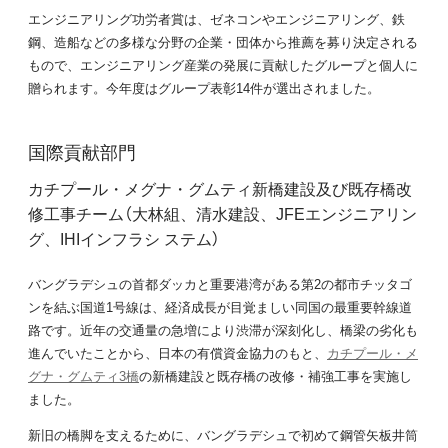
エンジニアリング功労者賞は、ゼネコンやエンジニアリング、鉄
鋼、造船などの多様な分野の企業・団体から推薦を募り決定される
もので、エンジニアリング産業の発展に貢献したグループと個人に
贈られます。今年度はグループ表彰14件が選出されました。
国際貢献部門
カチプール・メグナ・グムティ新橋建設及び既存橋改
修工事チーム（大林組、清水建設、JFEエンジニアリン
グ、IHIインフラシ ステム）
バングラデシュの首都ダッカと重要港湾がある第2の都市チッタゴ
ンを結ぶ国道1号線は、経済成長が目覚ましい同国の最重要幹線道
路です。近年の交通量の急増により渋滞が深刻化し、橋梁の劣化も
進んでいたことから、日本の有償資金協力のもと、
カチプール・メ
グナ・グムティ3橋
の新橋建設と既存橋の改修・補強工事を実施し
ました。
新旧の橋脚を支えるために、バングラデシュで初めて鋼管矢板井筒