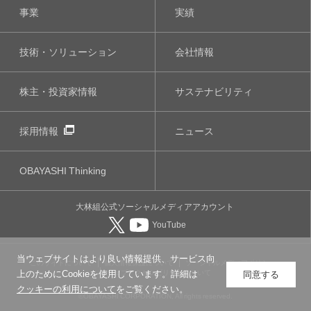
事業
実績
技術・ソリューション
会社情報
株主・投資家情報
サステナビリティ
採用情報
ニュース
OBAYASHI
Thinking
大林組公式
ソーシャルメディア
アカウント
YouTube
当ウェブサイトはより良い情報提供、サービス向
このサイトについて
個人情報保護について
ソーシャルメディアポリシー
ウェブアクセシビリティについて
上のためにCookieを使用しています。詳細は
同意する
クッキーの利用について
をご覧ください。
©OBAYASHI CORPORATION, All rights reserved.