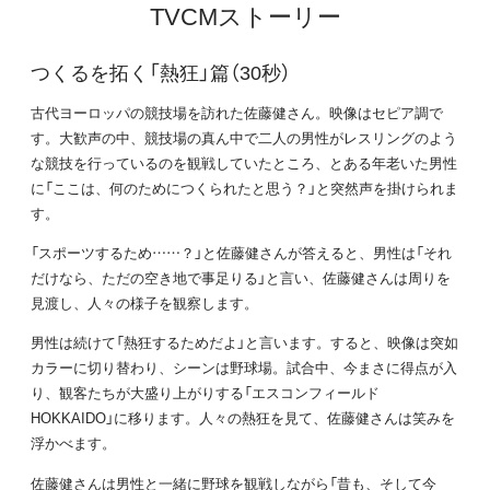
TVCMストーリー
つくるを拓く「熱狂」篇（30秒）
古代ヨーロッパの競技場を訪れた佐藤健さん。映像はセピア調で
す。大歓声の中、競技場の真ん中で二人の男性がレスリングのよう
な競技を行っているのを観戦していたところ、とある年老いた男性
に「ここは、何のためにつくられたと思う？」と突然声を掛けられま
す。
「スポーツするため……？」と佐藤健さんが答えると、男性は「それ
だけなら、ただの空き地で事足りる」と言い、佐藤健さんは周りを
見渡し、人々の様子を観察します。
男性は続けて「熱狂するためだよ」と言います。すると、映像は突如
カラーに切り替わり、シーンは野球場。試合中、今まさに得点が入
り、観客たちが大盛り上がりする「エスコンフィールド
HOKKAIDO」に移ります。人々の熱狂を見て、佐藤健さんは笑みを
浮かべます。
佐藤健さんは男性と一緒に野球を観戦しながら「昔も、そして今