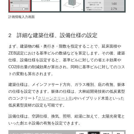
計画情報入力画面
詳細な建築仕様、設備仕様の設定
まず、建築物の幅・奥行き・階数を指定することで、延床面積や
ZEB認定における基準ビルの数値などを算定します。その後、建築
仕様、設備仕様を設定すると、基準ビルに対しての省エネ効果や
CO2排出量の削減効果が算出され、同時に基準ビルに対してのコス
トの変動も算出されます。
建築仕様は、メインファサード方向、ガラス種別、庇の有無、躯体
の仕様を設定できます。躯体の仕様は、大林組開発技術の低炭素型
のコンクリート「
クリーンクリート®
」やハイブリッド木造といった
低炭素型資材の設定も可能です。
設備仕様は、空調仕様、換気、照明、給湯に加えて、太陽光発電と
いった創エネ設備の有無を設定できます。