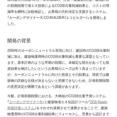
の初期段階で省エネ技術によるCO2排出量削減効果と、コストの増
減率を瞬時に比較検証し、お客様の方針決定を支援するシステム、
「カーボンデザイナー E-CO BUILDER（エコビルダー）」を開発しま
した。
開発の背景
2050年のカーボンニュートラル実現に向け、建設時のCO2排出量削
減に加え、建築物運用時のCO2排出量削減も重要な課題となってい
ます。基本計画のような早期の段階に、未確定な部分があっても投
資効果を検討したいというお客様のニーズは年々高まっています
が、カーボンニュートラルに向けた投資とその効果は、現状では建
築物の詳細な仕様が決まらないと把握できないため、計画初期段階
の意思決定が困難であるという課題があります。
今般、計画初期段階における、大林組のCO2排出量予測システム
「
カーボンデザイナー®
」と建築物省エネ化設計ツール「
ZEB Ready
簡易評価システム
」をそれぞれ発展させて連携させることで、建築
物運用時のCO2排出量削減効果にフォーカスし、営業から設計まで