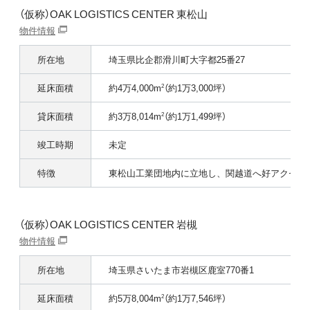
（仮称）OAK LOGISTICS CENTER 東松山
物件情報
所在地
埼玉県比企郡滑川町大字都25番27
延床面積
約4万4,000m
（約1万3,000坪）
2
貸床面積
約3万8,014m
（約1万1,499坪）
2
竣工時期
未定
特徴
東松山工業団地内に立地し、関越道へ好アクセス
（仮称）OAK LOGISTICS CENTER 岩槻
物件情報
所在地
埼玉県さいたま市岩槻区鹿室770番1
延床面積
約5万8,004m
（約1万7,546坪）
2