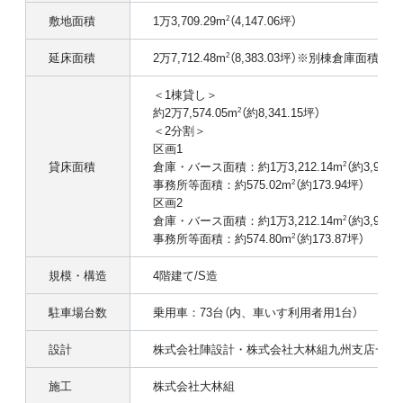
敷地面積
1万3,709.29m
（4,147.06坪）
2
延床面積
2万7,712.48m
（8,383.03坪）※別棟倉庫面積含
2
＜1棟貸し＞
約2万7,574.05m
（約8,341.15坪）
2
＜2分割＞
区画1
貸床面積
倉庫・バース面積：約1万3,212.14m
（約3,996.
2
事務所等面積：約575.02m
（約173.94坪）
2
区画2
倉庫・バース面積：約1万3,212.14m
（約3,996.
2
事務所等面積：約574.80m
（約173.87坪）
2
規模・構造
4階建て/S造
駐車場台数
乗用車：73台（内、車いす利用者用1台）
設計
株式会社陣設計・株式会社大林組九州支店一級
施工
株式会社大林組