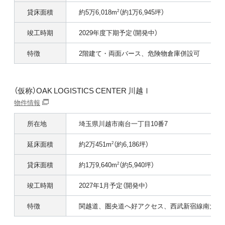
貸床面積
約5万6,018m
（約1万6,945坪）
2
竣工時期
2029年度下期予定（開発中）
特徴
2階建て・両面バース、危険物倉庫併設可
（仮称）OAK LOGISTICS CENTER 川越Ⅰ
物件情報
所在地
埼玉県川越市南台一丁目10番7
延床面積
約2万451m
（約6,186坪）
2
貸床面積
約1万9,640m
（約5,940坪）
2
竣工時期
2027年1月予定（開発中）
特徴
関越道、圏央道へ好アクセス、西武新宿線南大塚駅