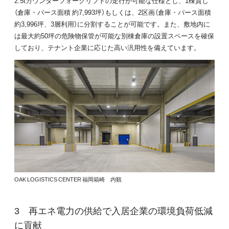
2.5tカウンターフォークリフトの走行が可能な仕様とし、1棟貸し
（倉庫・バース面積 約7,993坪）もしくは、2区画（倉庫・バース面積
約3,996坪、3層利用）に分割することが可能です。また、敷地内に
は最大約50坪の危険物保管が可能な別棟倉庫の設置スペースを確保
しており、テナント企業に応じた高い汎用性を備えています。
OAK LOGISTICS CENTER 福岡箱崎 内観
再エネ電力の供給で入居企業の環境負荷低減
に貢献