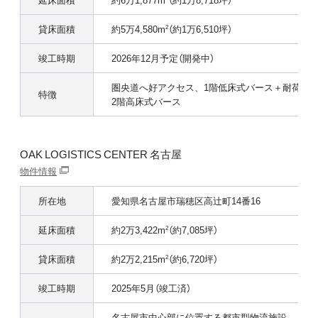
貸床面積
約5万4,580m
（約1万6,510坪）
2
竣工時期
2026年12月予定（開発中）
圏央道へ好アクセス、1階低床式バース＋耐荷重3.0
特徴
2階高床式バース
OAK LOGISTICS CENTER 名古屋
物件情報
所在地
愛知県名古屋市瑞穂区高辻町14番16
延床面積
約2万3,422m
（約7,085坪）
2
貸床面積
約2万2,215m
（約6,720坪）
2
竣工時期
2025年5月（竣工済）
名古屋市中⼼部に位置する都市型物流施設、