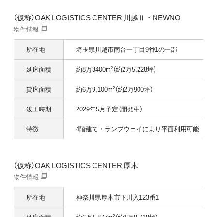
（仮称）OAK LOGISTICS CENTER 川越Ⅱ・NEWNO
物件情報
所在地
埼玉県川越市南台一丁目9番1の一部
延床面積
約8万3400m
（約2万5,228坪）
2
貸床面積
約6万9,100m
（約2万900坪）
2
竣工時期
2029年5月予定（開発中）
特徴
4階建て・ランプウェイにより平面利用可能
（仮称）OAK LOGISTICS CENTER 厚木
物件情報
所在地
神奈川県厚木市下川入123番1
延床面積
約6万1,877m
（約1万8,718坪）
2