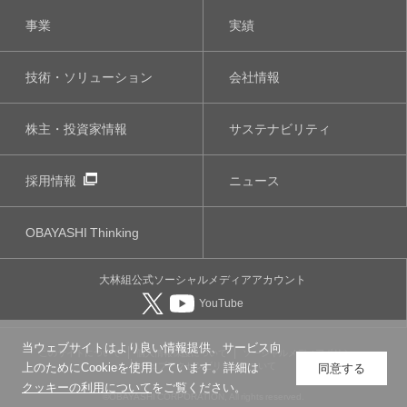
事業
実績
技術・ソリューション
会社情報
株主・投資家情報
サステナビリティ
採用情報
ニュース
OBAYASHI
Thinking
大林組公式
ソーシャルメディア
アカウント
YouTube
当ウェブサイトはより良い情報提供、サービス向
このサイトについて
個人情報保護について
ソーシャルメディアポリシー
ウェブアクセシビリティについて
上のためにCookieを使用しています。詳細は
同意する
クッキーの利用について
をご覧ください。
©OBAYASHI CORPORATION, All rights reserved.