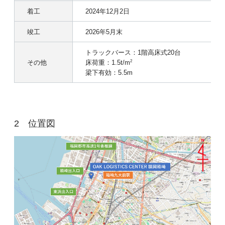
着工
2024年12月2日
竣工
2026年5月末
トラックバース：1階高床式20台
その他
床荷重：1.5t/m
2
梁下有効：5.5m
位置図