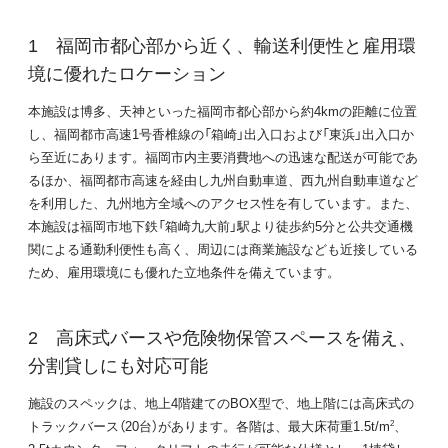
福岡市都心部から近く、輸送利便性と雇用環
境に優れたロケーション
本施設は博多、天神といった福岡市都心部から約4kmの距離に位置
し、福岡都市高速1号香椎線の「箱崎」出入口および「東浜」出入口か
ら至近にあります。福岡市内主要消費地への迅速な配送が可能であ
るほか、福岡都市高速を経由し九州自動車道、西九州自動車道など
を利用した、九州地方全域へのアクセス性を有しています。また、
本施設は福岡市地下鉄「箱崎九大前」駅より徒歩約5分と公共交通機
関による通勤利便性も高く、周辺には商業施設なども近接している
ため、雇用環境にも優れた立地条件を備えています。
高床式バースや危険物保管スペースを備え、
分割貸しにも対応可能
施設のスペックは、地上4階建てのBOX型で、地上階には高床式の
トラックバース（20台）があります。各階は、最大床荷重1.5t/m
、
2