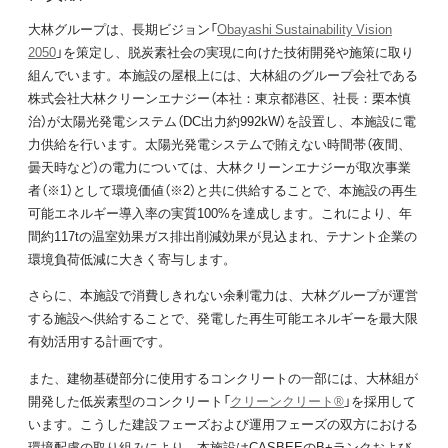
大林グループは、長期ビジョン「
Obayashi Sustainability Vision
2050
」を策定し、脱炭素社会の実現に向けた技術開発や施策に取り
組んでいます。本施設の屋根上には、大林組のグループ会社である
株式会社大林クリーンエナジー（本社：東京都港区、社長：栗本慎
治）が太陽光発電システム（DC出力約992kW）を設置し、本施設に電
力供給を行います。太陽光発電システムで賄えない時間帯（夜間、
曇天時など）の電力については、大林クリーンエナジーが取次事業
者（※1）として環境価値（※2）と共に供給することで、本施設の再生
可能エネルギー導入率の実質100%を達成します。これにより、年
間約117tの温室効果ガス排出削減効果が見込まれ、テナント企業の
環境負荷低減に大きく寄与します。
さらに、本施設で消費しきれない余剰電力は、大林グループが運営
する施設へ供給することで、発電した再生可能エネルギーを最大限
有効活用する計画です。
また、建物基礎部分に使用するコンクリートの一部には、大林組が
開発した低炭素型のコンクリート「
クリーンクリート®
」を採用して
います。こうした建設フェーズおよび運用フェーズの双方における
環境配慮の取り組みにより、本施設はCASBEEのB+ランクおよび