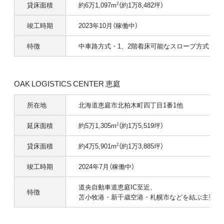
貸床面積
約6万1,097m
（約1万8,482坪）
2
竣工時期
2023年10月（稼働中）
特徴
中車路方式・1、2階着床可能なスロープ方式
OAK LOGISTICS CENTER 恵庭
所在地
北海道恵庭市北柏木町四丁目1番1他
延床面積
約5万1,305m
（約1万5,519坪）
2
貸床面積
約4万5,901m
（約1万3,885坪）
2
竣工時期
2024年7月（稼働中）
道央自動車道恵庭IC至近、
特徴
苫小牧港・新千歳空港・札幌市などを結ぶ主要配