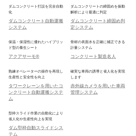
ダムコンクリート打設を完全自動
ダムコンクリートの締固めを振動
化
解析により最適に判定
ダムコンクリート自動運搬
ダムコンクリート締固め判
システム
定システム
保温・保湿性に優れたハイブリッ
骨材の表面水を正確に補正できる
ド型の養生シート
計量システム
アクアサーモ®
コンクリート製造名人
熟練オペレーターの操作を再現し
確実な車両の誘導と省人化を実現
生産性と安全性を向上
します
タワークレーンを用いたコ
赤外線カメラを用いた車両
ンクリート自動運搬システ
管理システム
ム
型枠スライド作業の自動化により
省人化や生産性向上を実現
ダム型枠自動スライドシス
テム