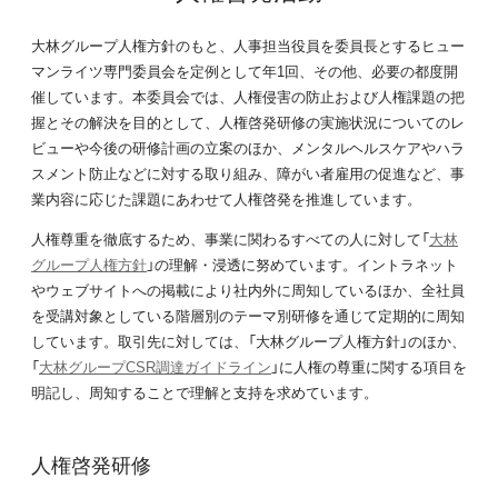
大林グループ人権方針のもと、人事担当役員を委員長とするヒュー
マンライツ専門委員会を定例として年1回、その他、必要の都度開
催しています。本委員会では、人権侵害の防止および人権課題の把
握とその解決を目的として、人権啓発研修の実施状況についてのレ
ビューや今後の研修計画の立案のほか、メンタルヘルスケアやハラ
スメント防止などに対する取り組み、障がい者雇用の促進など、事
業内容に応じた課題にあわせて人権啓発を推進しています。
人権尊重を徹底するため、事業に関わるすべての人に対して「
大林
グループ人権方針
」の理解・浸透に努めています。イントラネット
やウェブサイトへの掲載により社内外に周知しているほか、全社員
を受講対象としている階層別のテーマ別研修を通じて定期的に周知
しています。取引先に対しては、「大林グループ人権方針」のほか、
「
大林グループCSR調達ガイドライン
」に人権の尊重に関する項目を
明記し、周知することで理解と支持を求めています。
人権啓発研修