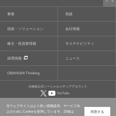
事業
実績
技術・ソリューション
会社情報
株主・投資家情報
サステナビリティ
採用情報
ニュース
OBAYASHI
Thinking
大林組公式
ソーシャルメディア
アカウント
YouTube
当ウェブサイトはより良い情報提供、サービス向
このサイトについて
個人情報保護について
ソーシャルメディアポリシー
ウェブアクセシビリティについて
上のためにCookieを使用しています。詳細は
同意する