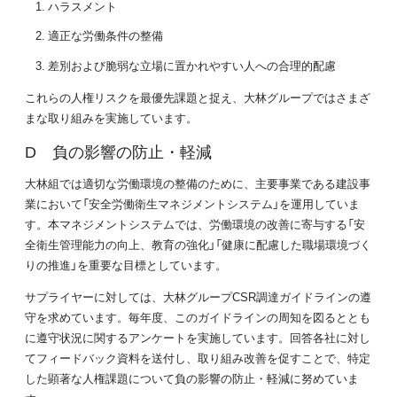
ハラスメント
適正な労働条件の整備
差別および脆弱な立場に置かれやすい人への合理的配慮
これらの人権リスクを最優先課題と捉え、大林グループではさまざ
まな取り組みを実施しています。
D 負の影響の防止・軽減
大林組では適切な労働環境の整備のために、主要事業である建設事
業において「安全労働衛生マネジメントシステム」を運用していま
す。本マネジメントシステムでは、労働環境の改善に寄与する「安
全衛生管理能力の向上、教育の強化」「健康に配慮した職場環境づく
りの推進」を重要な目標としています。
サプライヤーに対しては、大林グループCSR調達ガイドラインの遵
守を求めています。毎年度、このガイドラインの周知を図るととも
に遵守状況に関するアンケートを実施しています。回答各社に対し
てフィードバック資料を送付し、取り組み改善を促すことで、特定
した顕著な人権課題について負の影響の防止・軽減に努めていま