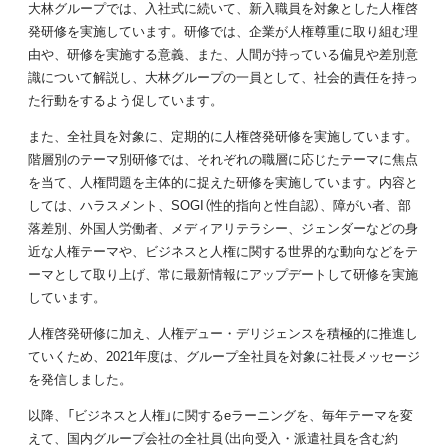
大林グループでは、入社式に続いて、新入職員を対象とした人権啓
発研修を実施しています。研修では、企業が人権尊重に取り組む理
由や、研修を実施する意義、また、人間が持っている偏見や差別意
識について解説し、大林グループの一員として、社会的責任を持っ
た行動をするよう促しています。
また、全社員を対象に、定期的に人権啓発研修を実施しています。
階層別のテーマ別研修では、それぞれの職層に応じたテーマに焦点
を当て、人権問題を主体的に捉えた研修を実施しています。内容と
しては、ハラスメント、SOGI（性的指向と性自認）、障がい者、部
落差別、外国人労働者、メディアリテラシー、ジェンダーなどの身
近な人権テーマや、ビジネスと人権に関する世界的な動向などをテ
ーマとして取り上げ、常に最新情報にアップデートして研修を実施
しています。
人権啓発研修に加え、人権デュー・デリジェンスを積極的に推進し
ていくため、2021年度は、グループ全社員を対象に社長メッセージ
を発信しました。
以降、「ビジネスと人権」に関するeラーニングを、毎年テーマを変
えて、国内グループ会社の全社員（出向受入・派遣社員を含む約