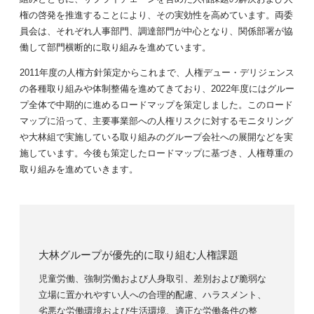
権の啓発を推進することにより、その実効性を高めています。両委
員会は、それぞれ人事部門、調達部門が中心となり、関係部署が協
働して部門横断的に取り組みを進めています。
2011年度の人権方針策定からこれまで、人権デュー・デリジェンス
の各種取り組みや体制整備を進めてきており、2022年度にはグルー
プ全体で中期的に進めるロードマップを策定しました。このロード
マップに沿って、主要事業部への人権リスクに対するモニタリング
や大林組で実施している取り組みのグループ会社への展開などを実
施しています。今後も策定したロードマップに基づき、人権尊重の
取り組みを進めていきます。
大林グループが優先的に取り組む人権課題
児童労働、強制労働および人身取引、差別および脆弱な
立場に置かれやすい人への合理的配慮、ハラスメント、
劣悪な労働環境および生活環境、適正な労働条件の整